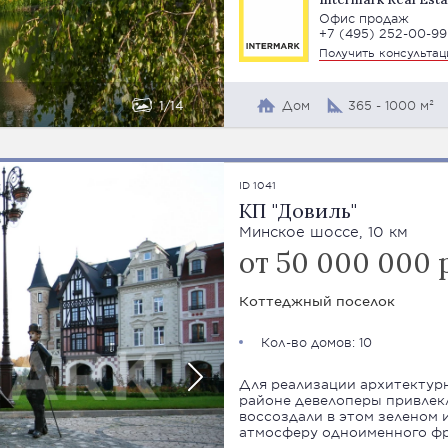
Офис продаж
+7 (495) 252-00-99
Получить консульта
1
14
Дом
365 - 1000 м²
ID 1041
КП "Довиль"
Минское шоссе, 10 км
от 50 000 000 
Коттеджный поселок
Кол-во домов: 10
Для реализации архитектур
районе девелоперы привлек
воссоздали в этом зеленом
атмосферу одноименного фр