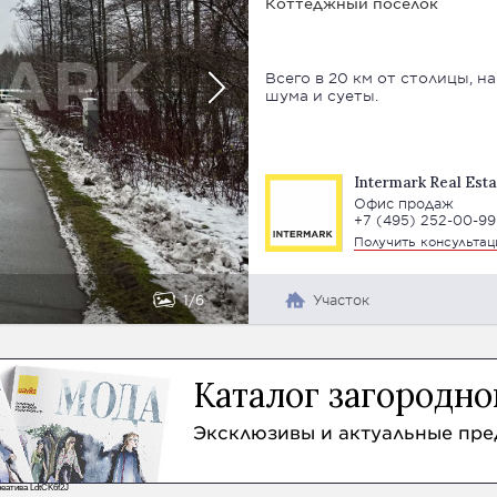
Коттеджный поселок
Всего в 20 км от столицы, н
шума и суеты.
Intermark Real Esta
Офис продаж
+7 (495) 252-00-99
Получить консульта
1
6
Участок
Каталог загородн
Эксклюзивы и актуальные пр
еатива LdtCK6f2J