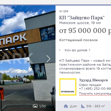
ID 1253
КП "Зайцево Парк"
Минское шоссе, 19 км
от 95 000 000 
Коттеджный поселок
Кол-во домов: 1
КП Зайцево Парк – новый ин
престижном районе на Запа
спланировано всего 19 котт
технологии.
Эдуард Шимарев
Офис продаж
+7 (495) 252-00-99
Получить консульта
1
10
Дом
319 - 363 м²