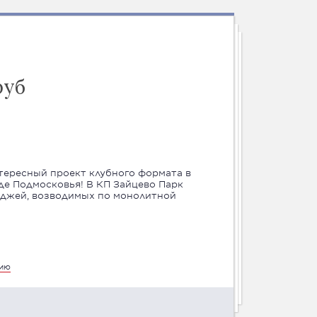
руб
тересный проект клубного формата в
де Подмосковья! В КП Зайцево Парк
еджей, возводимых по монолитной
цию