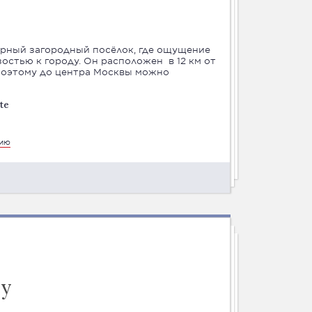
ерный загородный посёлок, где ощущение
остью к городу. Он расположен в 12 км от
оэтому до центра Москвы можно
te
цию
су