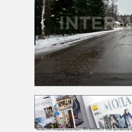
Реклама ООО «Интермарк Кантри Хоумз», ИНН 5032212991, ID 716183, идентификатор кр