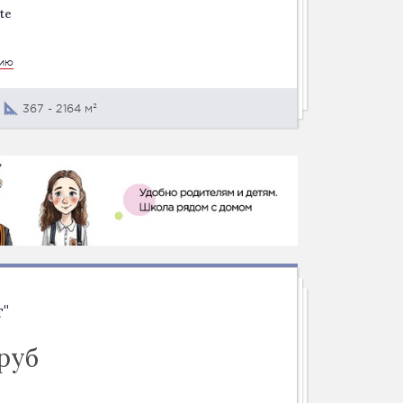
te
цию
367 - 2164 м²
"
 руб