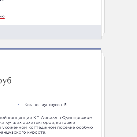
цию
руб
Кол-во таунхаусов: 5
ной концепции КП Довиль в Одинцовском
ли лучших архитекторов, которые
 и ухоженном коттеджном поселке особую
анцузского курорта.