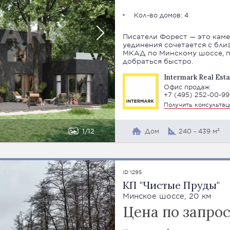
Кол-во домов: 4
Писатели Форест — это кам
уединения сочетается с близ
МКАД по Минскому шоссе, п
добраться быстро.
Intermark Real Esta
Офис продаж
+7 (495) 252-00-99
Получить консульта
1
12
Дом
240 - 439 м²
ID 1295
КП "Чистые Пруды"
Минское шоссе, 20 км
Цена по запро