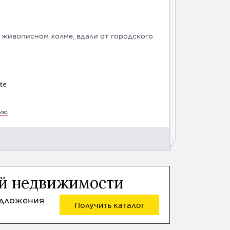
а живописном холме, вдали от городского
te
цию
ой недвижимости
едложения
Получить каталог