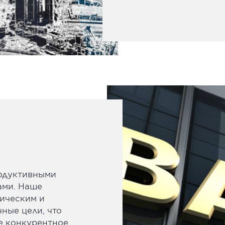
одуктивными
ами. Наше
тическим и
ные цели, что
е конкурентное