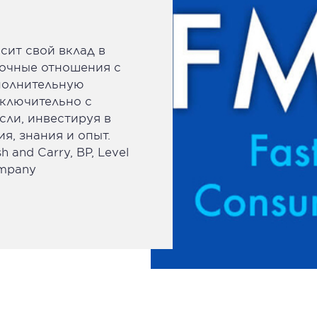
сит свой вклад в
рочные отношения с
полнительную
сключительно с
сли, инвестируя в
я, знания и опыт.
 and Carry, BP, Level
ompany