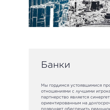
Банки
Мы гордимся устоявшимися пр
отношениями с лучшими игрок
партнерство является синерге
ориентированным на долгосроч
позволяет обеспечить реально