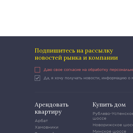
Подпишитесь на рассылку
новостей рынка и компании
Даю свое согласие на обработку персональ
Да, я хочу получать новости, информацию о
Арендовать
Купить дом
квартиру
Рублево-Успенско
шоссе
Арбат
Новорижское шос
Хамовники
Минское шоссе