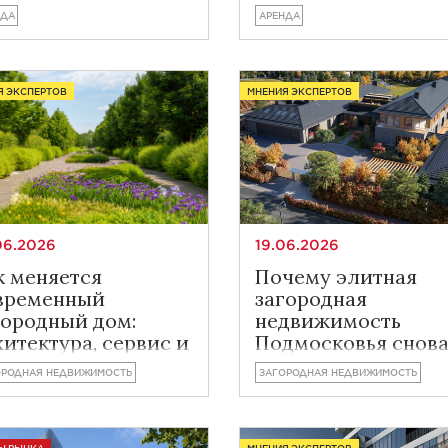
лугодие 2026 г.
НДА
АРЕНДА
Я ЭКСПЕРТОВ
МНЕНИЯ ЭКСПЕРТОВ
06.2026
19.06.2026
к меняется
Почему элитная
временный
загородная
городный дом:
недвижимость
хитектура, сервис и
Подмосковья снов
вый покупатель
стала рынком
ОРОДНАЯ НЕДВИЖИМОСТЬ
ЗАГОРОДНАЯ НЕДВИЖИМОСТЬ
продавца