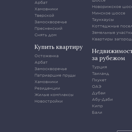
шоссе
Арбат
Новорижское шос
Хамовники
Минское шоссе
Тверской
Таунхаусы
Замоскворечье
Коттеджные посе
Пресненский
Земельные участк
Снять дом
Квартиры загород
Купить квартиру
Недвижимос
Остоженка
за рубежом
Арбат
Турция
Замоскворечье
Таиланд
Патриаршие пруды
Пхукет
Хамовники
ОАЭ
Резиденции
Дубаи
Жилые комплексы
Абу-Даби
Новостройки
Кипр
Бали