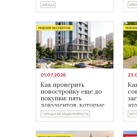
по
АРЕНДА
АРЕ
МНЕНИЯ ЭКСПЕРТОВ
МНЕНИ
01.07.2026
23.
Как проверить
Ка
новостройку еще до
со
покупки: пять
за
документов, которые
ар
действительно стоит
но
ГОРОДСКАЯ НЕДВИЖИМОСТЬ
ЗАГ
изучить