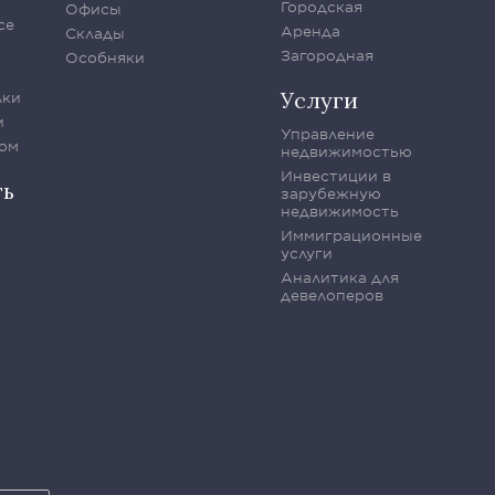
Городская
Офисы
се
Аренда
Склады
Загородная
Особняки
Услуги
лки
и
Управление
ом
недвижимостью
Инвестиции в
ть
зарубежную
недвижимость
Иммиграционные
услуги
Аналитика для
девелоперов