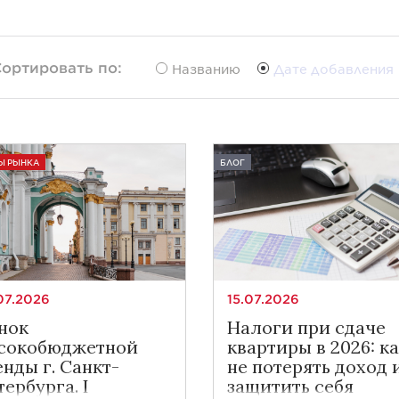
ортировать по:
Названию
Дате добавления
Ы РЫНКА
БЛОГ
07.2026
15.07.2026
нок
Налоги при сдаче
сокобюджетной
квартиры в 2026: к
енды г. Санкт-
не потерять доход 
ербурга. I
защитить себя