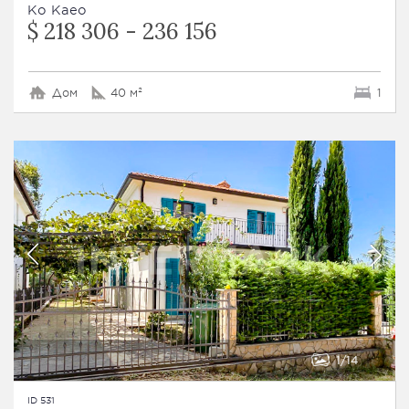
Ko Kaeo
$ 218 306 - 236 156
Дом
40 м²
1
1
14
ID 531