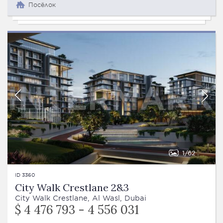
Посёлок
1
62
ID 3360
City Walk Crestlane 2&3
City Walk Crestlane, Al Wasl, Dubai
$ 4 476 793 - 4 556 031