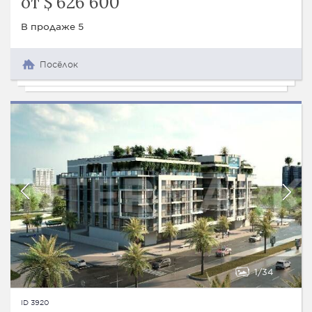
от $ 626 600
В продаже 5
Посёлок
1
34
ID 3920