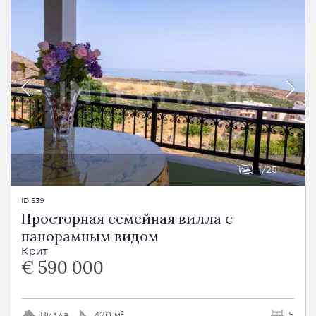
1
25
ID 539
Просторная семейная вилла с
панорамным видом
Крит
€ 590 000
Вилла
420 м²
5