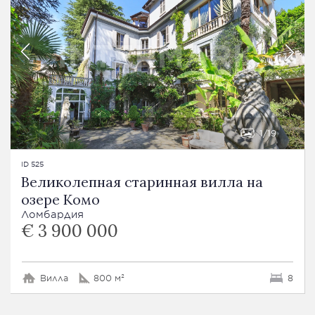
1
19
ID 525
Великолепная старинная вилла на
озере Комо
Ломбардия
€ 3 900 000
Вилла
800 м²
8