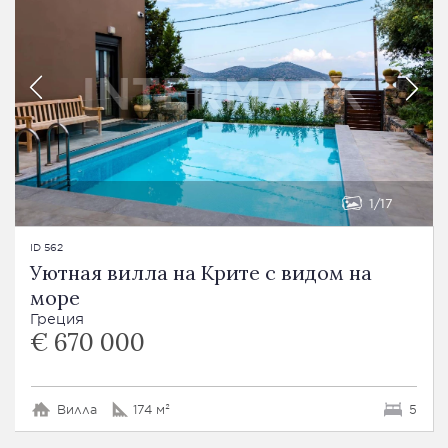
1
17
ID 562
Уютная вилла на Крите с видом на
море
Греция
€ 670 000
Вилла
174 м²
5