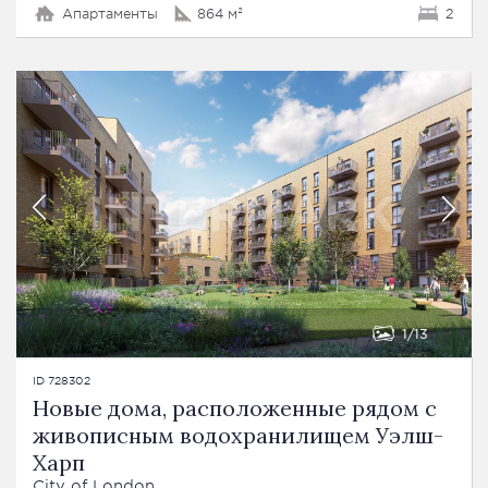
Апартаменты
864 м²
2
1
13
ID 728302
Новые дома, расположенные рядом с
живописным водохранилищем Уэлш-
Харп
City of London