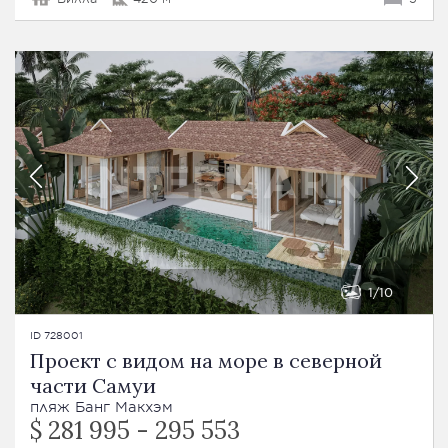
1
10
ID 728001
Проект с видом на море в северной
части Самуи
пляж Банг Макхэм
$ 281 995 - 295 553