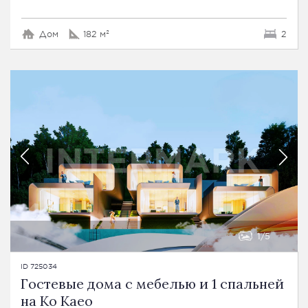
Дом
182 м²
2
1
5
ID 725034
Гостевые дома с мебелью и 1 спальней
на Ко Каео