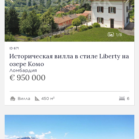
1
8
ID 671
Историческая вилла в стиле Liberty на
озере Комо
Ломбардия
€ 950 000
Вилла
450 м²
6