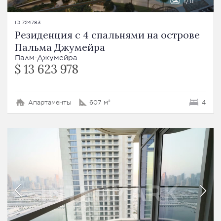
1
11
ID 724783
Резиденция с 4 спальнями на острове
Пальма Джумейра
Палм-Джумейра
$ 13 623 978
Апартаменты
607 м²
4