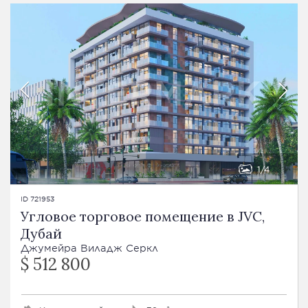
1
4
ID 721953
Угловое торговое помещение в JVC,
Дубай
Джумейра Виладж Серкл
$ 512 800