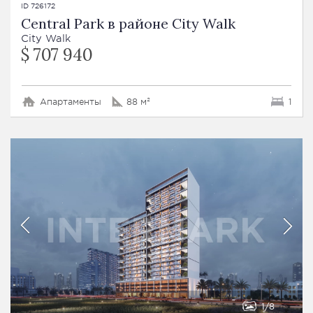
ID 726172
Central Park в районе City Walk
City Walk
$ 707 940
Апартаменты
88 м²
1
1
8