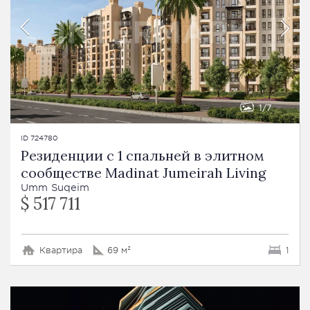
1
7
ID 724780
Резиденции с 1 спальней в элитном
сообществе Madinat Jumeirah Living
Umm Suqeim
$ 517 711
Квартира
69 м²
1