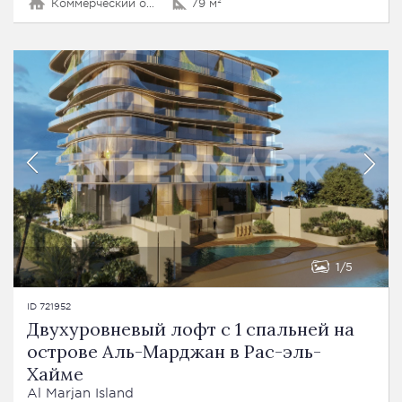
Коммерческий объект
79 м²
1
5
ID 721952
Двухуровневый лофт с 1 спальней на
острове Аль-Марджан в Рас-эль-
Хайме
Al Marjan Island