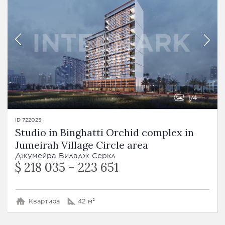
1
4
ID 722025
Studio in Binghatti Orchid complex in
Jumeirah Village Circle area
Джумейра Виладж Серкл
$ 218 035 - 223 651
Квартира
42 м²