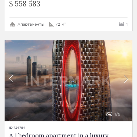
$ 558 583
Апартаменты
72 м²
1
1
6
ID 724784
A 1 bedroom apartment in a luxury