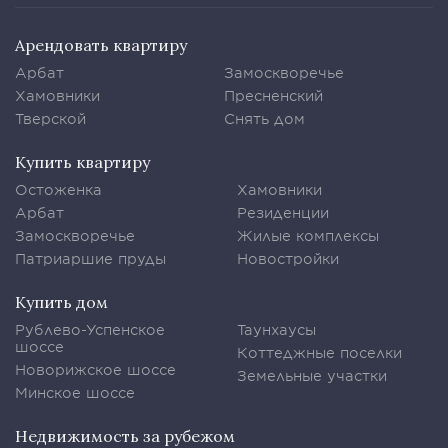
Арендовать квартиру
Арбат
Замоскворечье
Хамовники
Пресненский
Тверской
Снять дом
Купить квартиру
Остоженка
Хамовники
Арбат
Резиденции
Замоскворечье
Жилые комплексы
Патриаршие пруды
Новостройки
Купить дом
Рублево-Успенское
Таунхаусы
шоссе
Коттеджные поселки
Новорижское шоссе
Земельные участки
Минское шоссе
Недвижимость за рубежом