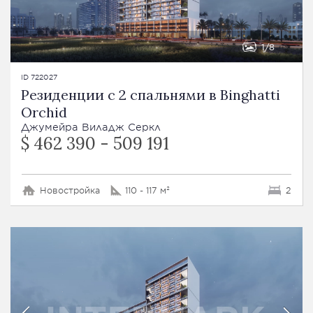
1
8
ID 722027
Резиденции с 2 спальнями в Binghatti
Orchid
Джумейра Виладж Серкл
$ 462 390 - 509 191
Новостройка
110 - 117 м²
2