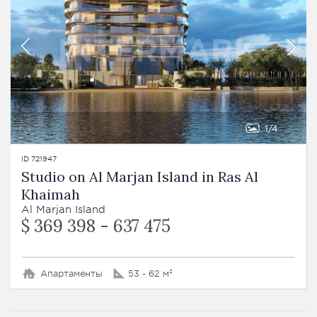
1
4
ID 721947
Studio on Al Marjan Island in Ras Al
Khaimah
Al Marjan Island
$ 369 398 - 637 475
Апартаменты
53 - 62 м²