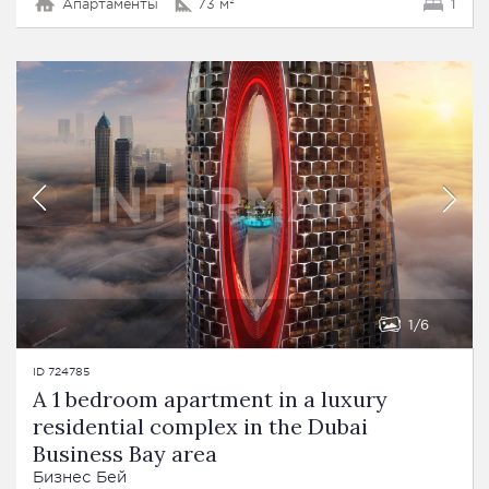
Апартаменты
73 м²
1
1
6
ID 724785
A 1 bedroom apartment in a luxury
residential complex in the Dubai
Business Bay area
Бизнес Бей