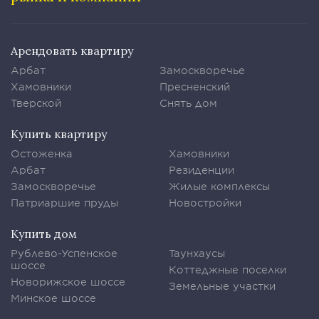
Арендовать квартиру
Арбат
Замоскворечье
Хамовники
Пресненский
Тверской
Снять дом
Купить квартиру
Остоженка
Хамовники
Арбат
Резиденции
Замоскворечье
Жилые комплексы
Патриаршие пруды
Новостройки
Купить дом
Рублево-Успенское
Таунхаусы
шоссе
Коттеджные поселки
Новорижское шоссе
Земельные участки
Минское шоссе