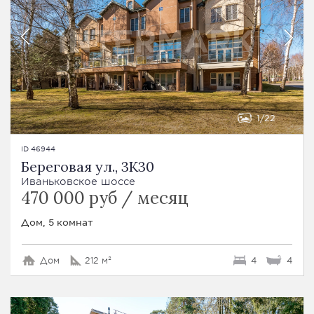
1
22
ID 46944
Береговая ул., 3К30
Иваньковское шоссе
470 000 руб / месяц
Дом, 5 комнат
Дом
212 м²
4
4