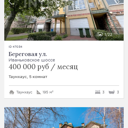
1
22
ID 47034
Береговая ул.
Иваньковское шоссе
400 000 руб / месяц
Таунхаус, 5 комнат
Таунхаус
195 м²
3
3