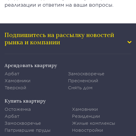
реализации и ответим на ваши вопросы.
Подпишитесь на рассылку
новостей
рынка и компании
Арендовать квартиру
Арбат
Замоскворечье
Хамовники
Пресненский
Тверской
Снять дом
Купить квартиру
Остоженка
Хамовники
Арбат
Резиденции
Замоскворечье
Жилые комплексы
Патриаршие пруды
Новостройки