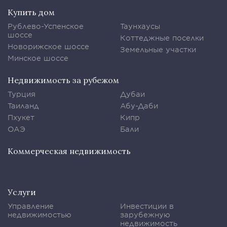
Купить дом
Рублево-Успенское
Таунхаусы
шоссе
Коттеджные поселки
Новорижское шоссе
Земельные участки
Минское шоссе
Недвижимость за рубежом
Турция
Дубаи
Таиланд
Абу-Даби
Пхукет
Кипр
ОАЭ
Бали
Коммерческая недвижимость
Услуги
Управление
Инвестиции в
недвижимостью
зарубежную
недвижимость