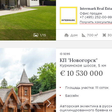
Intermark Real Esta
Офис продаж
+7 (495) 252-00-99
Получить консульта
1
15
Дом
700 м²
30
ID 5095
КП "Новогорск"
Куркинское шоссе, 5 км
€ 10 530 000
Площадь участка: 111 соток
Бассейн
Авторская эклектика в русс
оцилиндрованного бревна ке