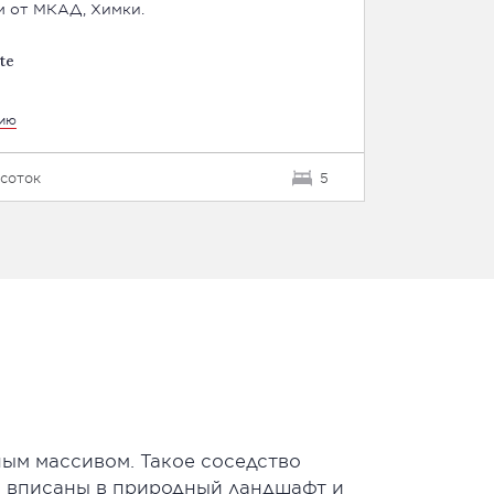
м от МКАД, Химки.
te
цию
1 соток
5
ым массивом. Такое соседство
и вписаны в природный ландшафт и