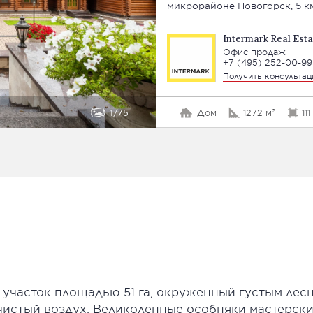
микрорайоне Новогорск, 5 к
Intermark Real Esta
Офис продаж
+7 (495) 252-00-99
Получить консульта
1
75
Дом
1272 м²
11
участок площадью 51 га, окруженный густым лесн
 чистый воздух. Великолепные особняки мастерск