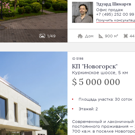
Эдуард Шимарев
Офис продаж
+7 (495) 252 00 99
Получить консульта
1
49
Дом
900 м²
44
ID 5198
КП "Новогорск"
Куркинское шоссе, 5 км
$ 5 000 000
Площадь участка: 30 соток
Этажей: 2
Современный и лаконичный 
постоянного проживания —
700 кв.м. в поселке Новогорс