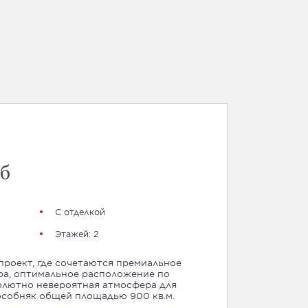
б
С отделкой
Этажей: 2
роект, где сочетаются премиальное
ра, оптимальное расположение по
олютно невероятная атмосфера для
особняк общей площадью 900 кв.м.