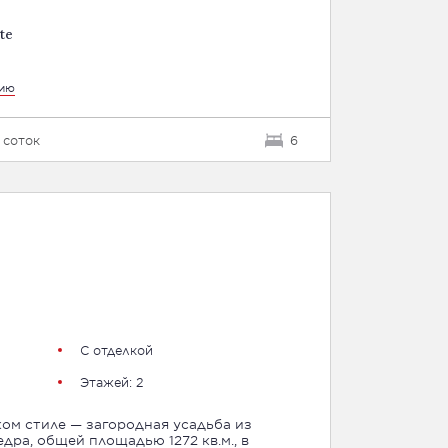
te
цию
 соток
6
С отделкой
Этажей: 2
ком стиле — загородная усадьба из
дра, общей площадью 1272 кв.м., в