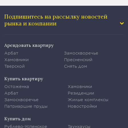
Подпишитесь на рассылку
новостей
рынка и компании
Арендовать квартиру
Арбат
Замоскворечье
Хамовники
Пресненский
Тверской
Снять дом
Купить квартиру
Остоженка
Хамовники
Арбат
Резиденции
Замоскворечье
Жилые комплексы
Патриаршие пруды
Новостройки
Купить дом
Рублево-Успенское
Таунхаусы