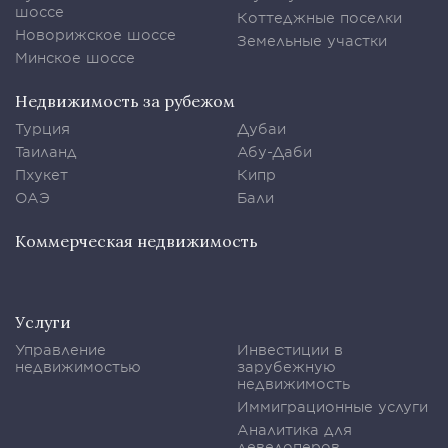
шоссе
Коттеджные поселки
Новорижское шоссе
Земельные участки
Минское шоссе
Недвижимость за рубежом
Турция
Дубаи
Таиланд
Абу-Даби
Пхукет
Кипр
ОАЭ
Бали
Коммерческая недвижимость
Услуги
Управление
Инвестиции в
недвижимостью
зарубежную
недвижимость
Иммиграционные услуги
Аналитика для
девелоперов