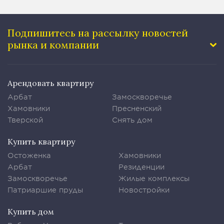
Подпишитесь на рассылку
новостей
рынка и компании
Арендовать квартиру
Арбат
Замоскворечье
Хамовники
Пресненский
Тверской
Снять дом
Купить квартиру
Остоженка
Хамовники
Арбат
Резиденции
Замоскворечье
Жилые комплексы
Патриаршие пруды
Новостройки
Купить дом