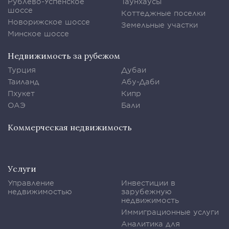
Рублево-Успенское
Таунхаусы
шоссе
Коттеджные поселки
Новорижское шоссе
Земельные участки
Минское шоссе
Недвижимость за рубежом
Турция
Дубаи
Таиланд
Абу-Даби
Пхукет
Кипр
ОАЭ
Бали
Коммерческая недвижимость
Услуги
Управление
Инвестиции в
недвижимостью
зарубежную
недвижимость
Иммиграционные услуги
Аналитика для