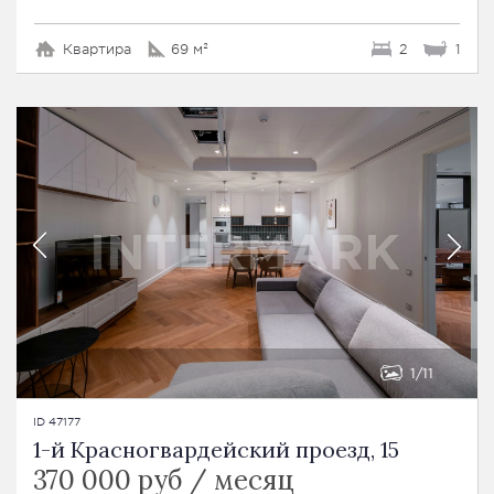
Квартира
69 м²
2
1
1
11
ID 47177
1-й Красногвардейский проезд, 15
370 000 руб / месяц