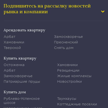
Подпишитесь на рассылку
новостей
рынка и компании
Арендовать квартиру
Арбат
Замоскворечье
Хамовники
Пресненский
Тверской
Снять дом
Купить квартиру
Остоженка
Хамовники
Арбат
Резиденции
Замоскворечье
Жилые комплексы
Патриаршие пруды
Новостройки
Купить дом
Рублево-Успенское
Таунхаусы
шоссе
Коттеджные поселки