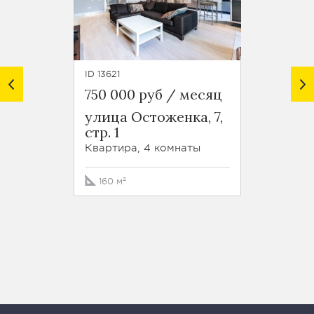
ID 13621
ID 29117
750 000 руб / месяц
695 0
улица Остоженка, 7,
ЖК Д
стр. 1
усадь
Зубов
Квартира, 4 комнаты
Кварти
160 м²
170 м