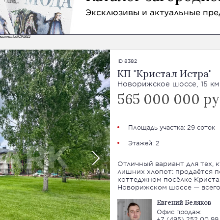
Эксклюзивы и актуальные пр
еатива LdtCK6f2J
ID 8382
КП "Кристал Истра"
Новорижское шоссе, 15 км
565 000 000 ру
Площадь участка: 29 соток
Этажей: 2
Отличный вариант для тех, к
лишних хлопот: продаётся п
коттеджном посёлке Кристал Истра. Посёлок
Новорижском шоссе — всего 
Евгений Беляков
Офис продаж
+7 (495) 252 00 99