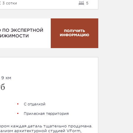
3 сотки
5
 9 км
уб
С отделкой
Прилесная территория
тором каждая деталь тщательно продумана.
ализм архитектурной студией VForm,