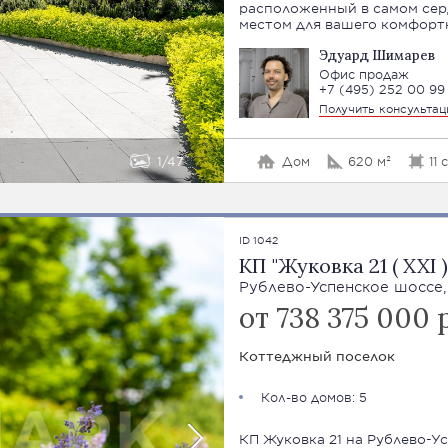
расположенный в самом сер
местом для вашего комфорт
Эдуард Шимарев
Офис продаж
+7 (495) 252 00 99
Получить консульта
1
47
Дом
620 м²
11 
ID 1042
КП "Жуковка 21 ( XXI )
Рублево-Успенское шоссе,
от 738 375 000 
Коттеджный поселок
Кол-во домов: 5
КП Жуковка 21 на Рублево-У