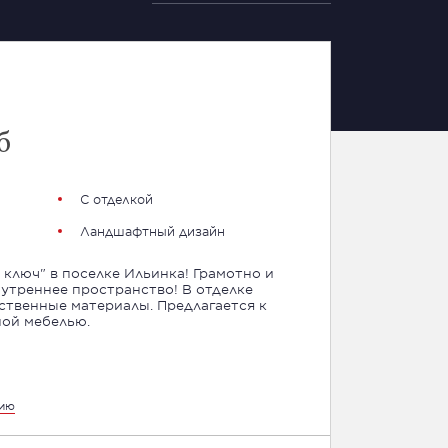
б
С отделкой
Ландшафтный дизайн
ключ" в поселке Ильинка! Грамотно и
утреннее пространство! В отделке
ственные материалы. Предлагается к
ной мебелью.
цию