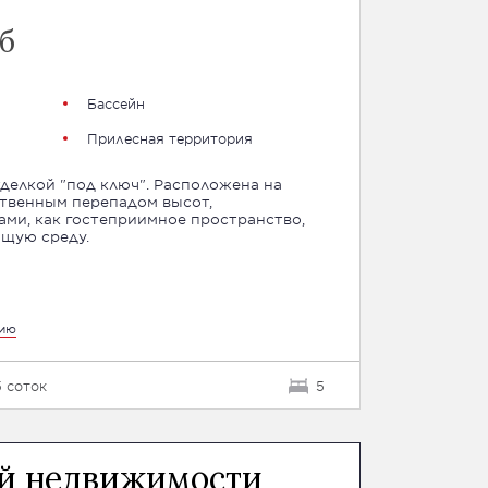
б
Бассейн
Прилесная территория
од ключ". Расположена на
ственным перепадом высот,
ми, как гостеприимное пространство,
щую среду.
цию
 соток
5
ой недвижимости