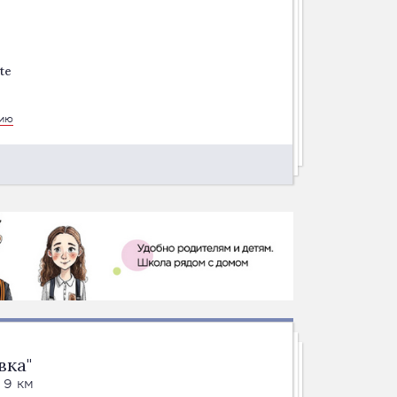
te
цию
вка"
 9 км