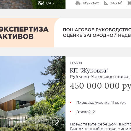
1
45
Таунхаус
345 м²
ID 5698
КП "Жуковка"
Рублево-Успенское шоссе,
450 000 000 р
Площадь участка: 11 соток
Этажей: 2
Представьте себе дом, в ко
Выполненный в стиле миним