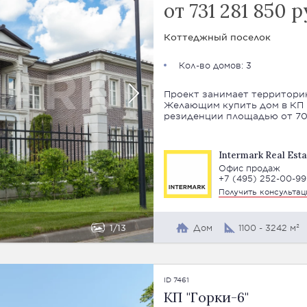
от 731 281 850 р
Коттеджный поселок
Кол-во домов: 3
Проект занимает территорию 
Желающим купить дом в КП
резиденции площадью от 700
Intermark Real Esta
Офис продаж
+7 (495) 252-00-99
Получить консульта
1
13
Дом
1100 - 3242 м²
ID 7461
КП "Горки-6"