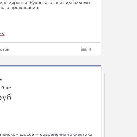
дце деревни Жуковка, станет идеальным
ного проживания.
цию
соток
4
"
 9 км
руб
спенском шоссе — современная эклектика