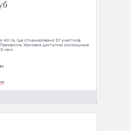
уб
40 га, где спланировано 57 участков.
 Парквилль Жуковка доступны роскошные
 кв.м.
te
цию