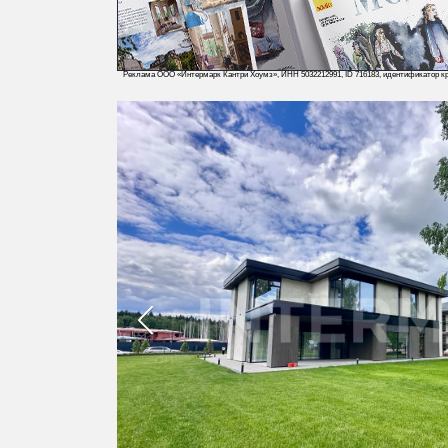
Реклама ООО «Интермарк Кантри Хоумз», ИНН 5032212991, ID 716183, идентификатор кр