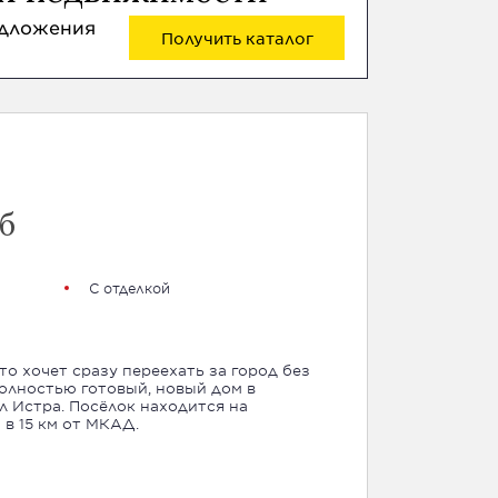
едложения
Получить каталог
б
С отделкой
то хочет сразу переехать за город без
олностью готовый, новый дом в
 находится на
в 15 км от МКАД.