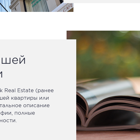
ашей
и
 Real Estate (ранее
ашей квартиры или
етальное описание
афии, полные
ности.