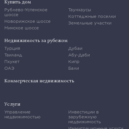
Купить дом
Рублево-Успенское
Таунхаусы
шоссе
Коттеджные поселки
Новорижское шоссе
Земельные участки
Минское шоссе
Недвижимость за рубежом
Турция
Дубаи
Таиланд
Абу-Даби
Пхукет
Кипр
ОАЭ
Бали
Коммерческая недвижимость
Услуги
Управление
Инвестиции в
недвижимостью
зарубежную
недвижимость
Иммиграционные услуги