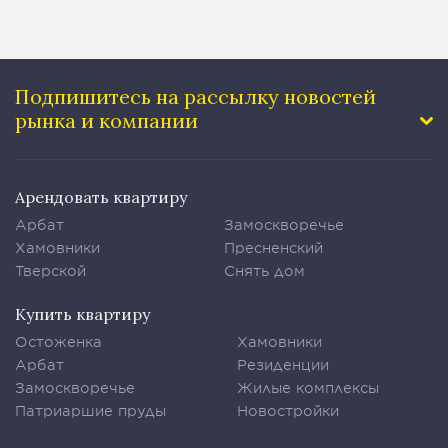
Подпишитесь на рассылку
новостей
рынка и компании
Арендовать квартиру
Арбат
Замоскворечье
Хамовники
Пресненский
Тверской
Снять дом
Купить квартиру
Остоженка
Хамовники
Арбат
Резиденции
Замоскворечье
Жилые комплексы
Патриаршие пруды
Новостройки