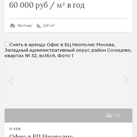
60 000 руб / м² в год
Фитнес
241 м²
1
3
ID 4316
Офис в БЦ Неополис