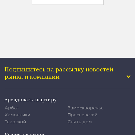
77 м²
Подпишитесь на рассылку
новостей
рынка и компании
Арендовать квартиру
Арбат
Замоскворечье
Хамовники
Пресненский
Тверской
Снять дом
Купить квартиру