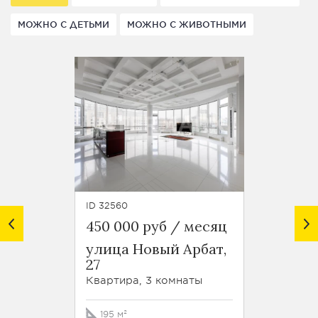
МОЖНО С ДЕТЬМИ
МОЖНО С ЖИВОТНЫМИ
ID 32560
ID 45293
450 000 руб / месяц
330 0
улица Новый Арбат,
1-й
27
Крас
проезд
Квартира, 3 комнаты
Кварти
195 м²