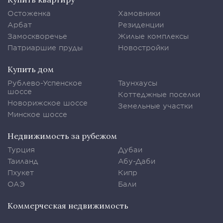
Остоженка
Хамовники
Арбат
Резиденции
Замоскворечье
Жилые комплексы
Патриаршие пруды
Новостройки
Купить дом
Рублево-Успенское
Таунхаусы
шоссе
Коттеджные поселки
Новорижское шоссе
Земельные участки
Минское шоссе
Недвижимость за рубежом
Турция
Дубаи
Таиланд
Абу-Даби
Пхукет
Кипр
ОАЭ
Бали
Коммерческая недвижимость