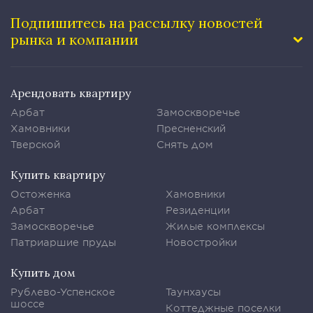
Подпишитесь на рассылку
новостей
рынка и компании
Арендовать квартиру
Арбат
Замоскворечье
Хамовники
Пресненский
Тверской
Снять дом
Купить квартиру
Остоженка
Хамовники
Арбат
Резиденции
Замоскворечье
Жилые комплексы
Патриаршие пруды
Новостройки
Купить дом
Рублево-Успенское
Таунхаусы
шоссе
Коттеджные поселки