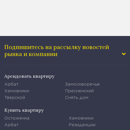
Подпишитесь на рассылку
новостей
рынка и компании
Арендовать квартиру
Арбат
Замоскворечье
Хамовники
Пресненский
Тверской
Снять дом
Купить квартиру
Остоженка
Хамовники
Арбат
Резиденции