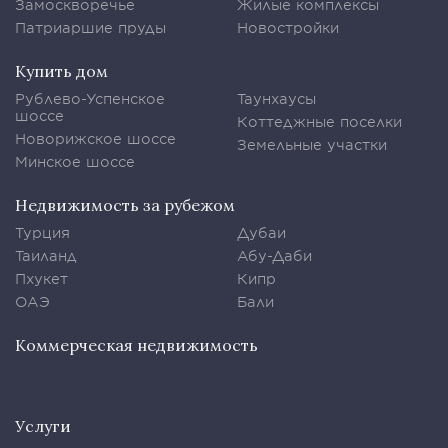
Замоскворечье
Жилые комплексы
Патриаршие пруды
Новостройки
Купить дом
Рублево-Успенское
Таунхаусы
шоссе
Коттеджные поселки
Новорижское шоссе
Земельные участки
Минское шоссе
Недвижимость за рубежом
Турция
Дубаи
Таиланд
Абу-Даби
Пхукет
Кипр
ОАЭ
Бали
Коммерческая недвижимость
Услуги