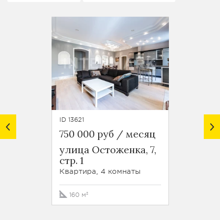
ID 13621
ID 46345
750 000 руб / месяц
651 2
улица Остоженка, 7,
улица
стр. 1
Пилюг
Квартира, 4 комнаты
Кварти
160 м²
412 м²