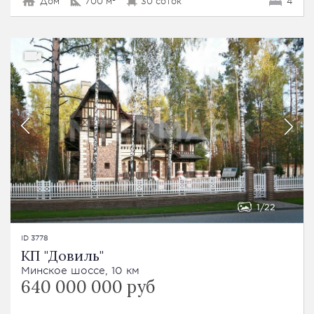
Дом
700 м²
30 соток
4
1
22
ID 3778
КП "Довиль"
Минское шоссе, 10 км
640 000 000 руб