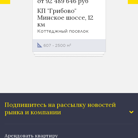
от 92 489 646 руб
Цена 
КП "Грибово"
КП "Л
Минское шоссе, 12
Минск
км
км
Коттеджный поселок
Коттед
607 - 2500 м²
Подпишитесь на рассылку
новостей
рынка и компании
Арендовать квартиру