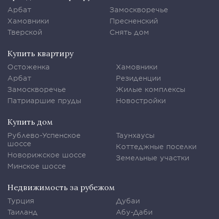
Арбат
Замоскворечье
Хамовники
Пресненский
Тверской
Снять дом
Купить квартиру
Остоженка
Хамовники
Арбат
Резиденции
Замоскворечье
Жилые комплексы
Патриаршие пруды
Новостройки
Купить дом
Рублево-Успенское
Таунхаусы
шоссе
Коттеджные поселки
Новорижское шоссе
Земельные участки
Минское шоссе
Недвижимость за рубежом
Турция
Дубаи
Таиланд
Абу-Даби