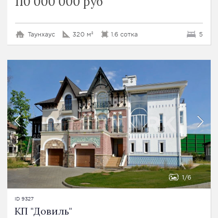
110 000 000 руб
Таунхаус
320 м²
1.6 сотка
5
1
6
ID 9327
КП "Довиль"