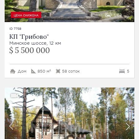
1
62
ЦЕНА СНИЖЕНА
ID 7758
КП "Грибово"
Минское шоссе, 12 км
$ 5 500 000
Дом
850 м²
58 соток
5