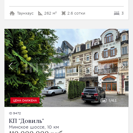
Таунхаус
262 м²
2.6 сотки
3
1
43
ЦЕНА СНИЖЕНА
ID 9472
КП "Довиль"
Минское шоссе, 10 км