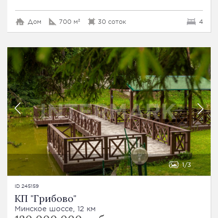
Дом
700 м²
30 соток
4
1
3
ID 245159
КП "Грибово"
Минское шоссе, 12 км