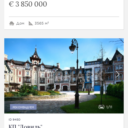
€ 3 850 000
Дом
3565 м²
1
11
РЕКОМЕНДУЕМ
ID 9450
КП "Довиль"