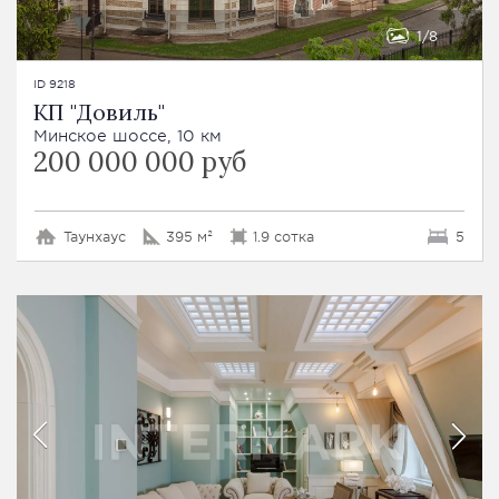
1
8
ID 9218
КП "Довиль"
Минское шоссе, 10 км
200 000 000 руб
Таунхаус
395 м²
1.9 сотка
5