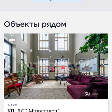
Объекты рядом
1
33
ID 8281
КП "ДСК Мичуринец"