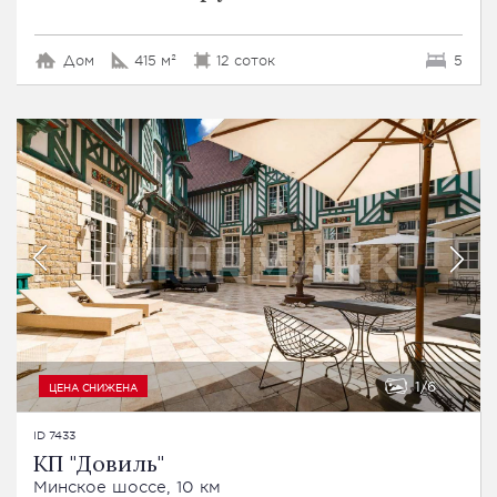
Дом
415 м²
12 соток
5
1
6
ЦЕНА СНИЖЕНА
ID 7433
КП "Довиль"
Минское шоссе, 10 км