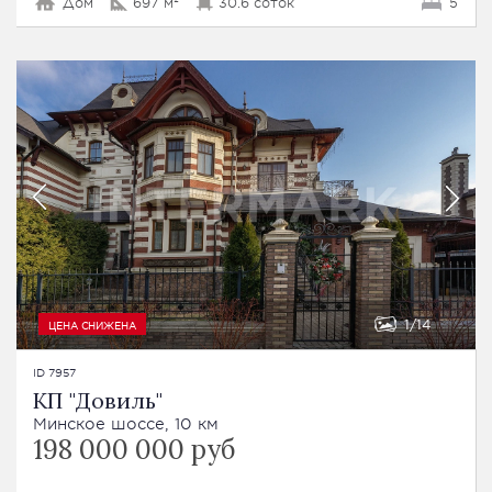
Дом
697 м²
30.6 соток
5
1
14
ЦЕНА СНИЖЕНА
ID 7957
КП "Довиль"
Минское шоссе, 10 км
198 000 000 руб