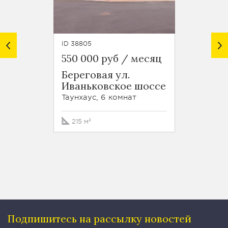
ID 38805
ID 4703
550 000 руб / месяц
400 0
Береговая ул.
Берег
Иваньковское шоссе
Ивань
Таунхаус, 6 комнат
Таунхау
215 м²
195 м²
Подпишитесь на рассылку
новостей