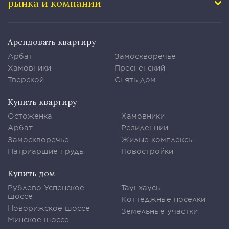
рынка и компании
Арендовать квартиру
Арбат
Замоскворечье
Хамовники
Пресненский
Тверской
Снять дом
Купить квартиру
Остоженка
Хамовники
Арбат
Резиденции
Замоскворечье
Жилые комплексы
Патриаршие пруды
Новостройки
Купить дом
Рублево-Успенское
Таунхаусы
шоссе
Коттеджные поселки
Новорижское шоссе
Земельные участки
Минское шоссе