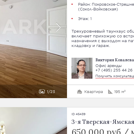
Район:
Покровское-Стрешне
(Сокол-Войковская)
Этаж: 1
Трехуровневый таунхаус общ
включает прихожую со встр
назначения с выходом на па
кладовку и гараж.
Виктория Ковалева
Офис аренды
+7 (495) 255 44 26
Получить консульта
1
23
Квартира
195 м²
ID 45439
3-я Тверская-Ямская
650 000 руб / 