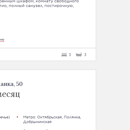
оенным шкафом, комнату свободного
тио, полный санузел, постирочную,
цию
3
3
анка, 50
месяц
ечье)
Метро:
Октябрьская
,
Полянка
,
Добрынинская