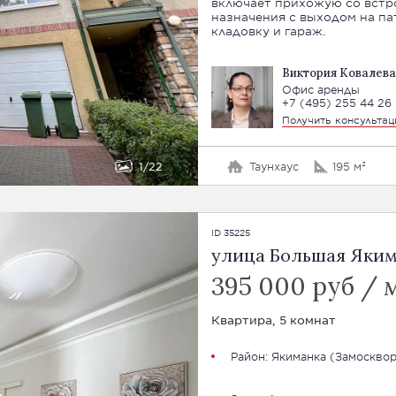
включает прихожую со встр
назначения с выходом на па
кладовку и гараж.
Виктория Ковалева
Офис аренды
+7 (495) 255 44 26
Получить консульта
1
22
Таунхаус
195 м²
ID 35225
улица Большая Яким
395 000 руб / 
Квартира, 5 комнат
Район:
Якиманка
(Замосквор