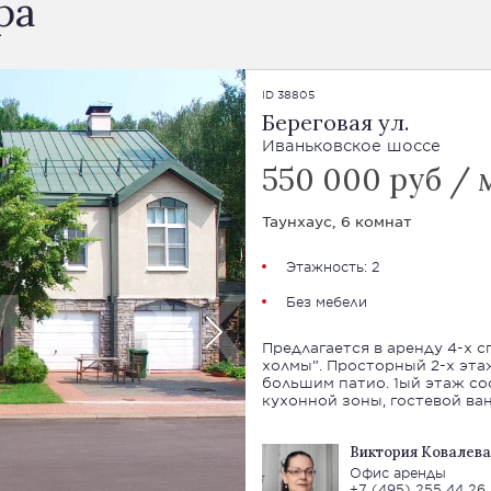
ра
ID 38805
Береговая ул.
Иваньковское шоссе
550 000 руб / 
Таунхаус, 6 комнат
Этажность: 2
Без мебели
Предлагается в аренду 4-х спальный 
холмы”. Просторный 2-х эта
большим патио. 1ый этаж со
кухонной зоны, гостевой ва
Виктория Ковалева
Офис аренды
+7 (495) 255 44 26