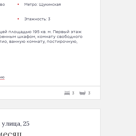
во
Метро:
Щукинская
Этажность: 3
ей площадью 195 кв. м. Первый этаж
оенным шкафом, комнату свободного
тио, ванную комнату, постирочную,
цию
3
3
 улица, 25
месяц