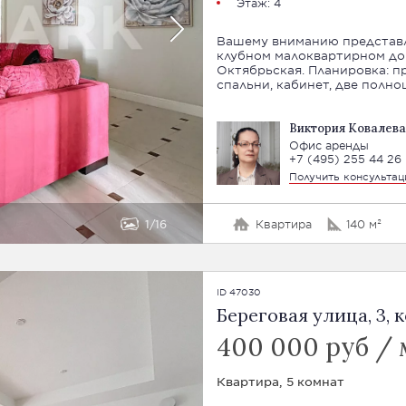
Этаж: 4
Вашему вниманию представл
клубном малоквартирном до
Октябрьская. Планировка: пр
спальни, кабине
Виктория Ковалева
Офис аренды
+7 (495) 255 44 26
Получить консульта
1
16
Квартира
140 м²
ID 47030
Береговая улица, 3, к
400 000 руб / 
Квартира, 5 комнат