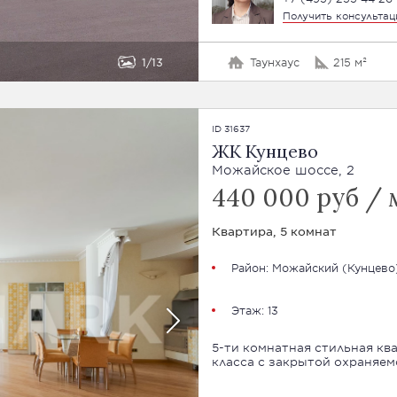
Получить консульта
1
13
Таунхаус
215 м²
ID 31637
ЖК Кунцево
Можайское шоссе, 2
440 000 руб / 
Квартира, 5 комнат
Район:
Можайский
(Кунцево
Этаж: 13
5-ти комнатная стильная кв
класса с закрытой охраняем