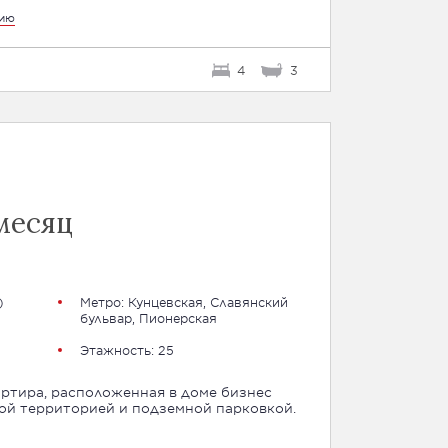
цию
4
3
месяц
)
Метро:
Кунцевская
,
Славянский
бульвар
,
Пионерская
Этажность: 25
артира, расположенная в доме бизнес
ой территорией и подземной парковкой.