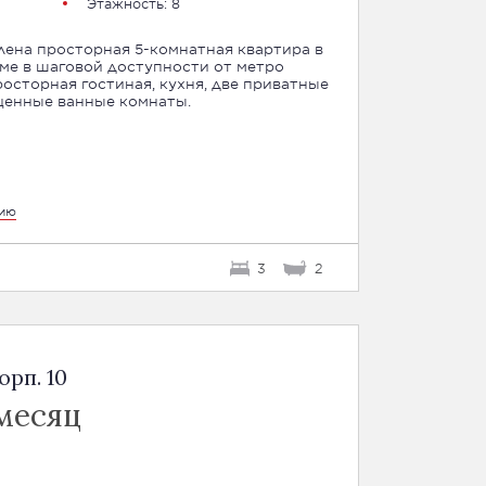
Этажность: 8
ена просторная 5-комнатная квартира в
ме в шаговой доступности от метро
осторная гостиная, кухня, две приватные
т, две полноценные ванные комнаты.
цию
3
2
орп. 10
месяц