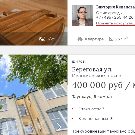
Виктория Ковалева
Офис аренды
+7 (495) 255 44 26
Получить консульта
1
25
Квартира
257 м²
ID 47034
Береговая ул.
Иваньковское шоссе
400 000 руб / 
Таунхаус, 5 комнат
Этажность: 3
Кол-во ванных: 3
Трехуровневый таунхаус общ