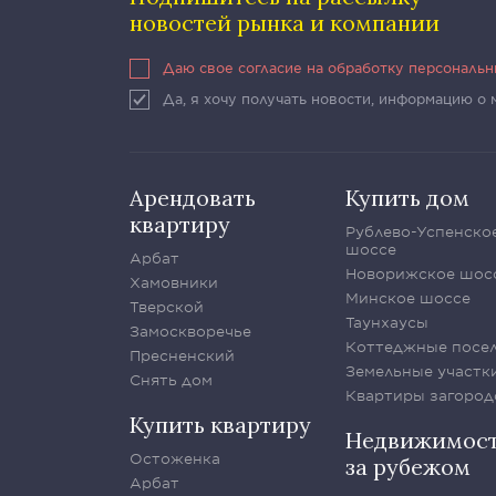
новостей рынка и компании
Даю свое согласие на обработку персональ
Да, я хочу получать новости, информацию о
Арендовать
Купить дом
квартиру
Рублево-Успенско
шоссе
Арбат
Новорижское шос
Хамовники
Минское шоссе
Тверской
Таунхаусы
Замоскворечье
Коттеджные посе
Пресненский
Земельные участк
Снять дом
Квартиры загород
Купить квартиру
Недвижимос
Остоженка
за рубежом
Арбат