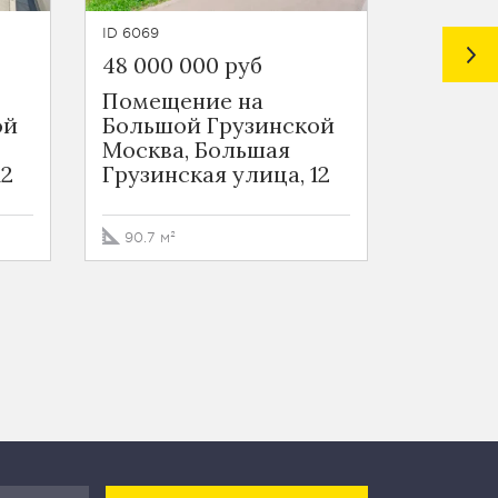
ID 6069
ID 6429
48 000 000 руб
50 400
Помещение на
Ювели
ой
Большой Грузинской
Патри
Москва, Большая
Москва
12
Грузинская улица, 12
Богосл
переуло
90.7 м²
16.9 м²