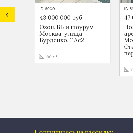
ID 6900
ID 6
43 000 000 руб
47
Озон, ВБ и шоурум
По
Москва, улица
ар
Бурденко, 11Ас2
Мо
Ст
пе
180 м²
1
Подпишитесь на рассылку