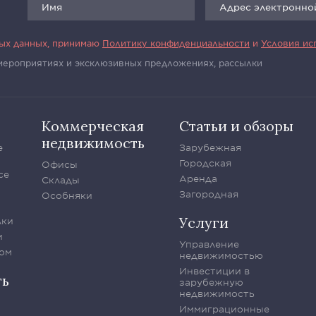
ных данных, принимаю
Политику конфиденциальности
и
Условия ис
 мероприятиях и эксклюзивных предложениях, рассылки
Коммерческая
Статьи и обзоры
недвижимость
е
Зарубежная
Городская
Офисы
се
Аренда
Склады
Загородная
Особняки
Услуги
лки
и
Управление
ом
недвижимостью
Инвестиции в
ть
зарубежную
недвижимость
Иммиграционные