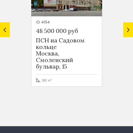
ID 4154
ID 6429
48 500 000 руб
50 40
ПСН на Садовом
Ювел
кольце
Патр
Москва,
Москв
Смоленский
Бого
бульвар, 15
переу
98 м²
16.9 м