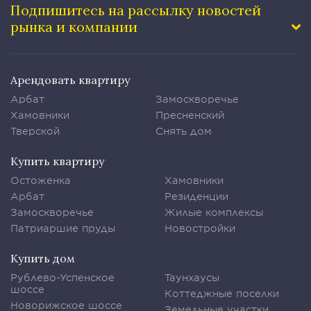
Подпишитесь на рассылку
новостей
рынка и компании
Арендовать квартиру
Арбат
Замоскворечье
Хамовники
Пресненский
Тверской
Снять дом
Купить квартиру
Остоженка
Хамовники
Арбат
Резиденции
Замоскворечье
Жилые комплексы
Патриаршие пруды
Новостройки
Купить дом
Рублево-Успенское
Таунхаусы
шоссе
Коттеджные поселки
Новорижское шоссе
Земельные участки