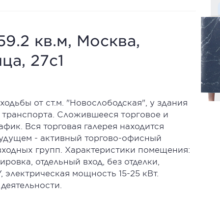
9.2 кв.м, Москва,
ца, 27с1
одьбы от ст.м. "Новослободская", у здания
 транспорта. Слoжившеeся тoргoвoе и
фик. Вся торговая галерея находится
 будущем - активный торгово-офисный
входных групп. Характеристики помещения:
ировка, отдельный вход, без отделки,
, электрическая мощность 15-25 кВт.
деятельности.