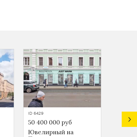
ID 6429
ID 6905
50 400 000 руб
43 260 
Ювелирный на
Помещ