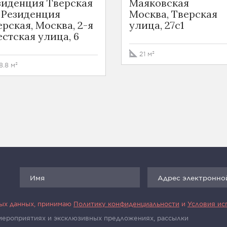
зиденция Тверская
Маяковская
 Резиденция
Москва, Тверская
ерская, Москва, 2-я
улица, 27с1
естская улица, 6
21 м²
8.8 м²
ных данных, принимаю
Политику конфиденциальности
и
Условия ис
 мероприятиях и эксклюзивных предложениях, рассылки