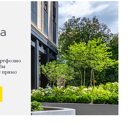
а
ортфолио
Вы
е прямо