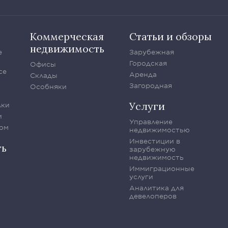
Коммерческая
Статьи и обзоры
недвижимость
е
Зарубежная
Городская
Офисы
се
Аренда
Склады
Загородная
Особняки
Услуги
лки
и
Управление
ом
недвижимостью
Инвестиции в
ть
зарубежную
недвижимость
Иммиграционные
услуги
Аналитика для
девелоперов