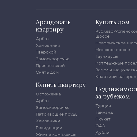
Арендовать
Купить дом
квартиру
Рублево-Успенско
шоссе
Арбат
Новорижское шос
Хамовники
Минское шоссе
Тверской
Таунхаусы
Замоскворечье
Коттеджные посе
Пресненский
Земельные участк
Снять дом
Квартиры загород
Купить квартиру
Недвижимос
Остоженка
за рубежом
Арбат
Турция
Замоскворечье
Таиланд
Патриаршие пруды
Пхукет
Хамовники
ОАЭ
Резиденции
Дубаи
Жилые комплексы