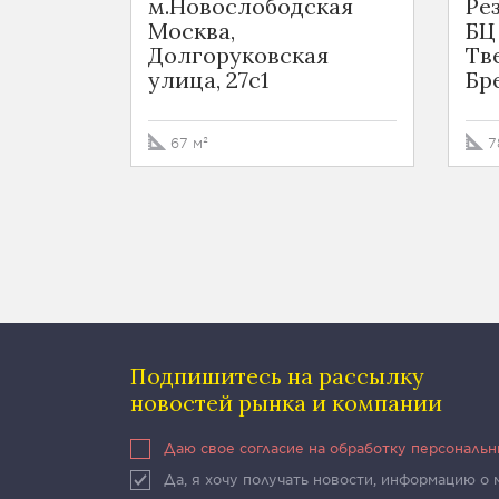
м.Новослободская
Ре
Москва,
БЦ
Долгоруковская
Тв
улица, 27с1
Бр
67 м²
7
Подпишитесь на рассылку
новостей рынка и компании
Даю свое согласие на обработку персональ
Да, я хочу получать новости, информацию о