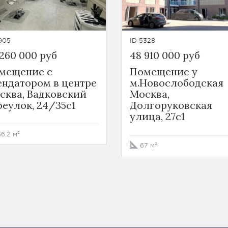
905
ID 5328
 260 000 руб
48 910 000 руб
мещение с
Помещение у
ендатором в центре
м.Новослободская
сква, Вадковский
Москва,
реулок, 24/35с1
Долгоруковская
улица, 27с1
56.2 м²
67 м²