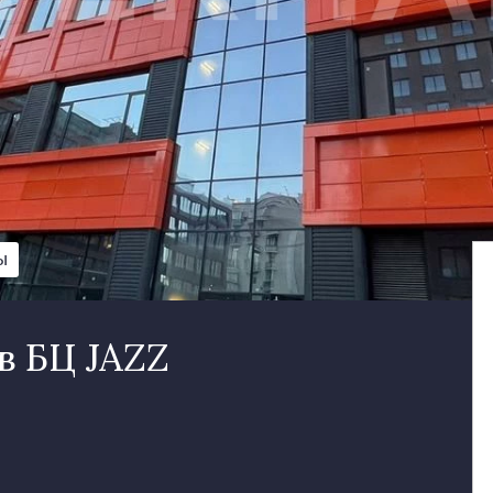
Ы
в БЦ JAZZ