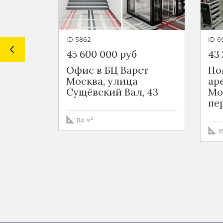
ID 5862
ID 6
45 600 000 руб
43
Офис в БЦ Варст
По
Москва, улица
ар
Сущёвский Вал, 43
Мо
пе
114 м²
1