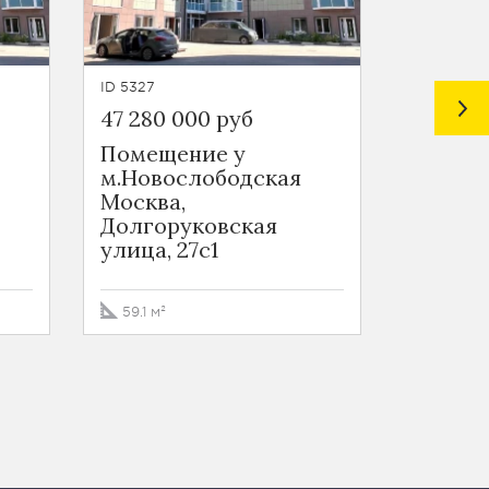
ID 5327
ID 5354
47 280 000 руб
45 319 
Помещение у
Ритейл
м.Новослободская
Тауэрс
Москва,
Towers
Долгоруковская
Москва
улица, 27с1
проезд,
59.1 м²
39.4 м²