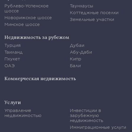
Рублево-Успенское
Таунхаусы
шоссе
Коттеджные поселки
Новорижское шоссе
Земельные участки
Минское шоссе
Недвижимость за рубежом
Турция
Дубаи
Таиланд
Абу-Даби
Пхукет
Кипр
ОАЭ
Бали
Коммерческая недвижимость
Услуги
Управление
Инвестиции в
недвижимостью
зарубежную
недвижимость
Иммиграционные услуги