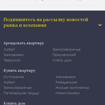
Подпишитесь на рассылку
новостей
рынка и компании
Арендовать квартиру
Арбат
Замоскворечье
Хамовники
Пресненский
Тверской
Снять дом
Купить квартиру
Остоженка
Хамовники
Арбат
Резиденции
Замоскворечье
Жилые комплексы
Патриаршие пруды
Новостройки
Купить дом