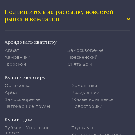
Подпишитесь на рассылку
новостей
рынка и компании
Арендовать квартиру
Арбат
Замоскворечье
Хамовники
Пресненский
Тверской
Снять дом
Купить квартиру
Остоженка
Хамовники
Арбат
Резиденции
Замоскворечье
Жилые комплексы
Патриаршие пруды
Новостройки
Купить дом
Рублево-Успенское
Таунхаусы
шоссе
Коттеджные поселки