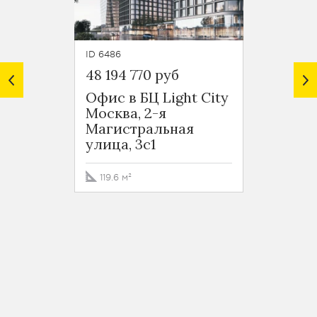
ID 6486
ID 6485
48 194 770 руб
34 52
Офис в БЦ Light City
Офис 
Москва, 2-я
Москв
Магистральная
Маги
улица, 3с1
улица
119.6 м²
89.7 