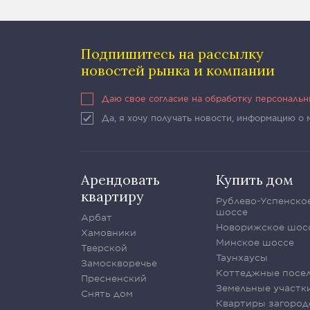
Подпишитесь на рассылку
новостей рынка и компании
Даю свое согласие на обработку персональ
Да, я хочу получать новости, информацию о
Арендовать
Купить дом
квартиру
Рублево-Успенско
шоссе
Арбат
Новорижское шос
Хамовники
Минское шоссе
Тверской
Таунхаусы
Замоскворечье
Коттеджные посе
Пресненский
Земельные участк
Снять дом
Квартиры загород