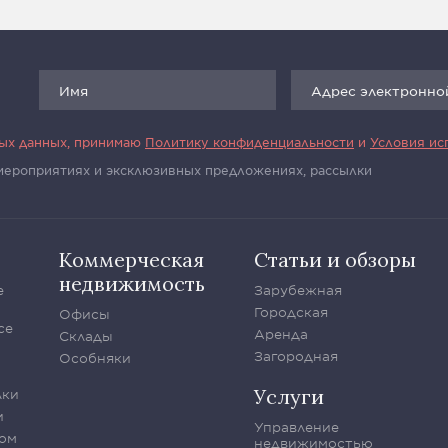
ных данных, принимаю
Политику конфиденциальности
и
Условия ис
 мероприятиях и эксклюзивных предложениях, рассылки
Коммерческая
Статьи и обзоры
недвижимость
е
Зарубежная
Городская
Офисы
се
Аренда
Склады
Загородная
Особняки
Услуги
лки
и
Управление
ом
недвижимостью