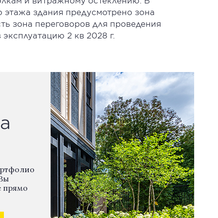
олкам и витражному остеклению. В
 этажа здания предусмотрено зона
сть зона переговоров для проведения
 эксплуатацию 2 кв 2028 г.
а
ортфолио
Вы
е прямо