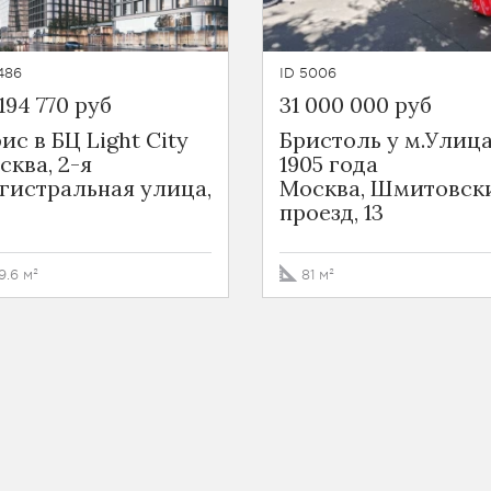
486
ID 5006
194 770 руб
31 000 000 руб
ис в БЦ Light City
Бристоль у м.Улиц
сква, 2-я
1905 года
гистральная улица,
Москва, Шмитовск
проезд, 13
19.6 м²
81 м²