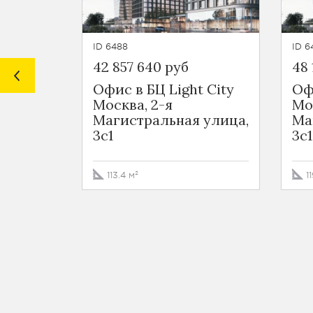
ID 6488
ID 6
42 857 640 руб
48 
Офис в БЦ Light City
Оф
Москва, 2-я
Мо
Магистральная улица,
Ма
3с1
3с1
113.4 м²
1