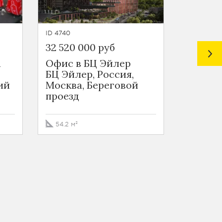
ID 4740
ID 4360
32 520 000 руб
49 768 
а
Офис в БЦ Эйлер
Офис в
БЦ Эйлер, Россия,
Воркп
ий
Москва, Береговой
БЦ PO
проезд
WORKP
воркпл
Заречн
54.2 м²
вл2/1
74.6 м²