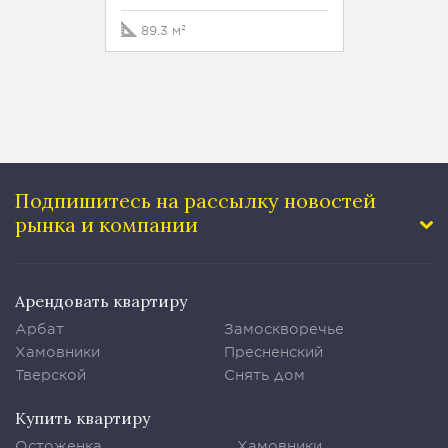
89.3 м²
Подпишитесь на рассылку
новостей
рынка и компании
Арендовать квартиру
Арбат
Замоскворечье
Хамовники
Пресненский
Тверской
Снять дом
Купить квартиру
Остоженка
Хамовники