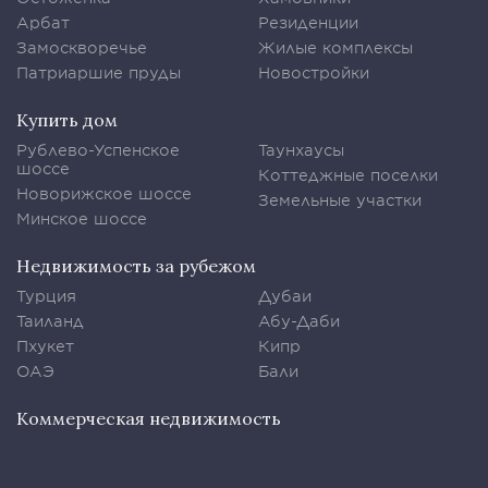
Арбат
Резиденции
Замоскворечье
Жилые комплексы
Патриаршие пруды
Новостройки
Купить дом
Рублево-Успенское
Таунхаусы
шоссе
Коттеджные поселки
Новорижское шоссе
Земельные участки
Минское шоссе
Недвижимость за рубежом
Турция
Дубаи
Таиланд
Абу-Даби
Пхукет
Кипр
ОАЭ
Бали
Коммерческая недвижимость