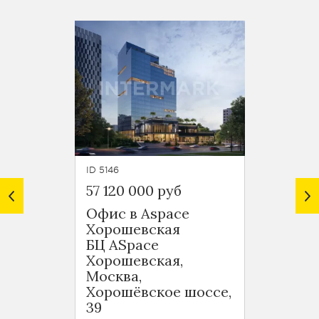
ID 5146
ID 4677
57 120 000 руб
51 157
Офис в Aspace
Офис 
Хорошевская
БЦ Joi
БЦ ASpace
Силик
Хорошевская,
10к2с
Москва,
Хорошёвское шоссе,
114.2 
39