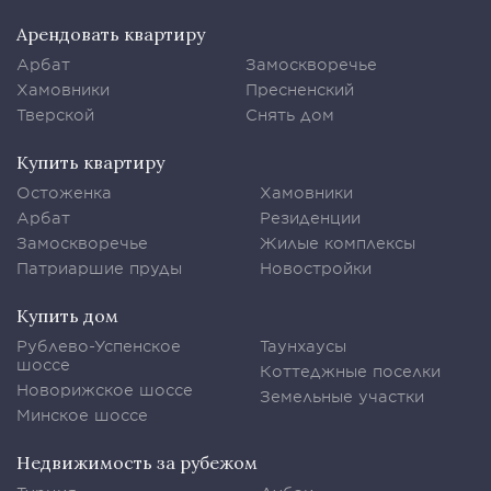
Арендовать квартиру
Арбат
Замоскворечье
Хамовники
Пресненский
Тверской
Снять дом
Купить квартиру
Остоженка
Хамовники
Арбат
Резиденции
Замоскворечье
Жилые комплексы
Патриаршие пруды
Новостройки
Купить дом
Рублево-Успенское
Таунхаусы
шоссе
Коттеджные поселки
Новорижское шоссе
Земельные участки
Минское шоссе
Недвижимость за рубежом