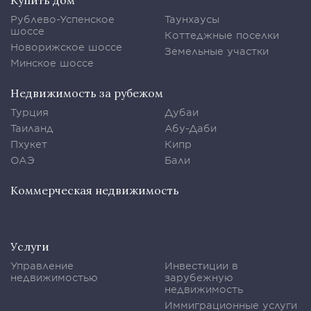
Купить дом
Рублево-Успенское
Таунхаусы
шоссе
Коттеджные поселки
Новорижское шоссе
Земельные участки
Минское шоссе
Недвижимость за рубежом
Турция
Дубаи
Таиланд
Абу-Даби
Пхукет
Кипр
ОАЭ
Бали
Коммерческая недвижимость
Услуги
Управление
Инвестиции в
недвижимостью
зарубежную
недвижимость
Иммиграционные услуги