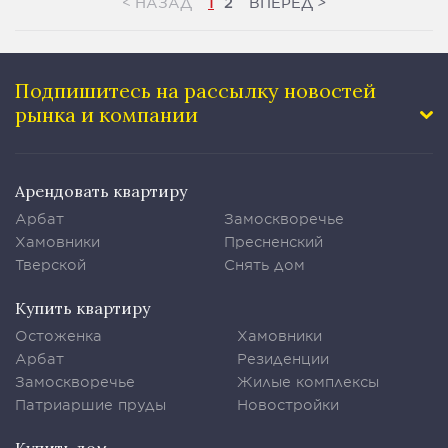
<
>
НАЗАД
ВПЕРЕД
1
2
Подпишитесь на рассылку
новостей
рынка и компании
Арендовать квартиру
Арбат
Замоскворечье
Хамовники
Пресненский
Тверской
Снять дом
Купить квартиру
Остоженка
Хамовники
Арбат
Резиденции
Замоскворечье
Жилые комплексы
Патриаршие пруды
Новостройки