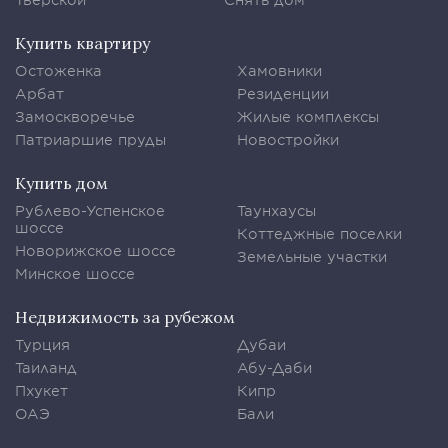
Купить квартиру
Остоженка
Хамовники
Арбат
Резиденции
Замоскворечье
Жилые комплексы
Патриаршие пруды
Новостройки
Купить дом
Рублево-Успенское
Таунхаусы
шоссе
Коттеджные поселки
Новорижское шоссе
Земельные участки
Минское шоссе
Недвижимость за рубежом
Турция
Дубаи
Таиланд
Абу-Даби
Пхукет
Кипр
ОАЭ
Бали