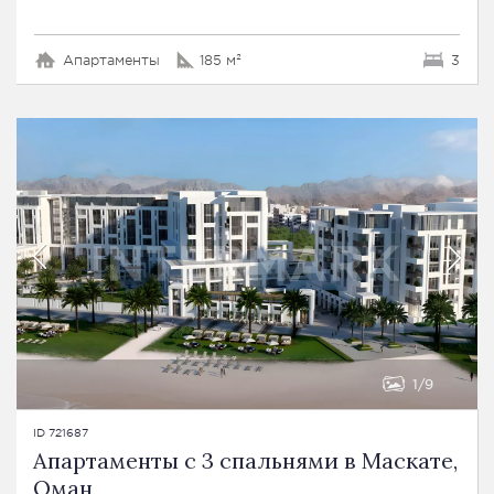
Апартаменты
185 м²
3
1
9
ID 721687
Апартаменты с 3 спальнями в Маскате,
Оман