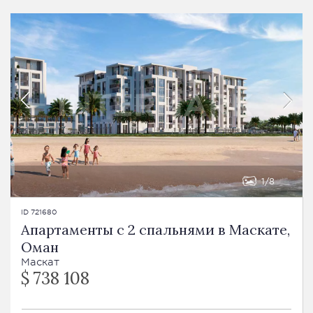
1
8
ID 721680
Апартаменты с 2 спальнями в Маскате,
Оман
Маскат
$ 738 108