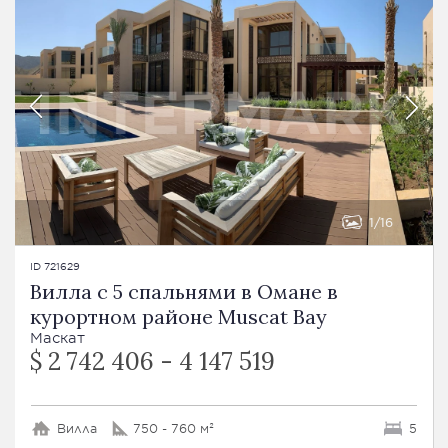
1
16
ID 721629
Вилла с 5 спальнями в Омане в
курортном районе Muscat Bay
Маскат
$ 2 742 406 - 4 147 519
Вилла
750 - 760 м²
5