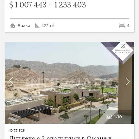
$ 1 007 443 - 1 233 403
Вилла
422 м²
4
1
10
ID 721626
Дуплекс с 3 спальнями в Омане в