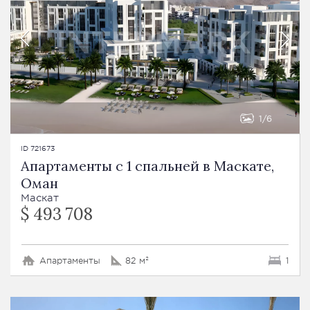
1
6
ID 721673
Апартаменты с 1 спальней в Маскате,
Оман
Маскат
$ 493 708
Апартаменты
82 м²
1