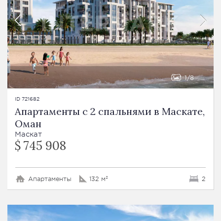
1
8
ID 721682
Апартаменты с 2 спальнями в Маскате,
Оман
Маскат
$ 745 908
Апартаменты
132 м²
2