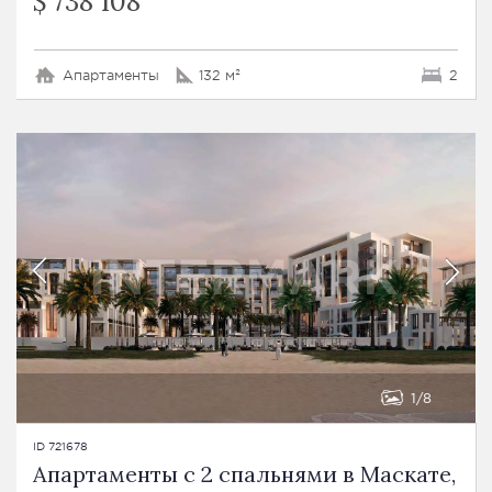
$ 738 108
Апартаменты
132 м²
2
1
8
ID 721678
Апартаменты с 2 спальнями в Маскате,