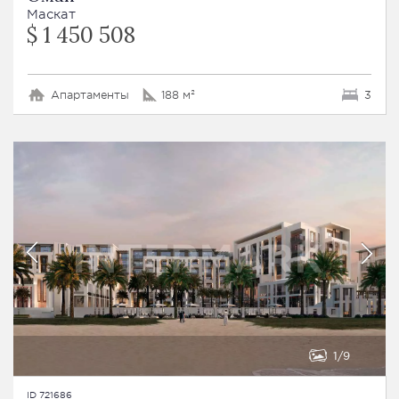
Маскат
$ 1 450 508
Апартаменты
188 м²
3
1
9
ID 721686