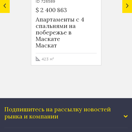
ID 726589
ID 7265
$ 2 400 863
$ 1 49
Апартаменты с 4
Апарт
спальнями на
спаль
побережье в
побер
Маскате
Маск
Маскат
Маск
423 м²
260 м
Подпишитесь на рассылку
новостей
рынка и компании