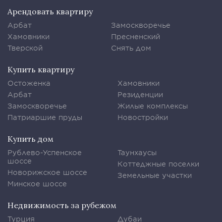
Арендовать квартиру
Арбат
Замоскворечье
Хамовники
Пресненский
Тверской
Снять дом
Купить квартиру
Остоженка
Хамовники
Арбат
Резиденции
Замоскворечье
Жилые комплексы
Патриаршие пруды
Новостройки
Купить дом
Рублево-Успенское
Таунхаусы
шоссе
Коттеджные поселки
Новорижское шоссе
Земельные участки
Минское шоссе
Недвижимость за рубежом
Турция
Дубаи