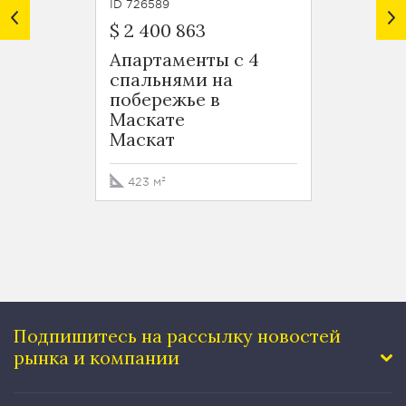
ID 726589
ID 7265
$ 2 400 863
$ 1 49
Апартаменты с 4
Апарт
спальнями на
спаль
побережье в
побер
Маскате
Маск
Маскат
Маск
423 м²
260 м
Подпишитесь на рассылку
новостей
рынка и компании