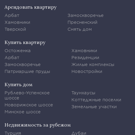
Арендовать квартиру
Арбат
Замоскворечье
Хамовники
Пресненский
Тверской
Снять дом
Купить квартиру
Остоженка
Хамовники
Арбат
Резиденции
Замоскворечье
Жилые комплексы
Патриаршие пруды
Новостройки
Купить дом
Рублево-Успенское
Таунхаусы
шоссе
Коттеджные поселки
Новорижское шоссе
Земельные участки
Минское шоссе
Недвижимость за рубежом
Турция
Дубаи