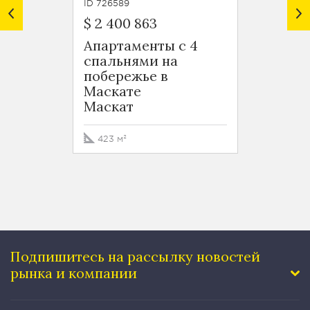
ID 726589
ID 7265
$ 2 400 863
$ 1 49
Апартаменты с 4
Апарт
спальнями на
спаль
побережье в
побер
Маскате
Маск
Маскат
Маск
423 м²
260 м
Подпишитесь на рассылку
новостей
рынка и компании