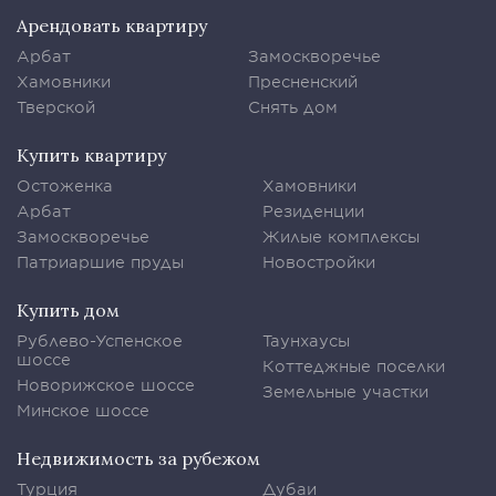
Арендовать квартиру
Арбат
Замоскворечье
Хамовники
Пресненский
Тверской
Снять дом
Купить квартиру
Остоженка
Хамовники
Арбат
Резиденции
Замоскворечье
Жилые комплексы
Патриаршие пруды
Новостройки
Купить дом
Рублево-Успенское
Таунхаусы
шоссе
Коттеджные поселки
Новорижское шоссе
Земельные участки
Минское шоссе
Недвижимость за рубежом
Турция
Дубаи