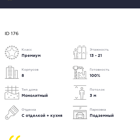
ID 176
Класс
Этажность
Премиум
13 - 21
Корпусов
Готовность
8
100%
Тип дома
Потолок
Монолитный
3 м
Отделка
Парковка
С отделкой + кухня
Подземный