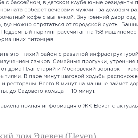
е с бассейном, в детском клубе юные резиденты 
я комната соберет вечерами мужчин за деловым раз
роматный кофе с выпечкой. Внутренний двор-сад
, где можно спрятаться от городской суеты. Баш
Подземный паркинг рассчитан на 158 машиномест.
 домашних питомцев.
ните этот тихий район с развитой инфраструктурой
 изучением языков. Семейные прогулки, утренние
 от дома Планетарий и Московский зоопарк — ка
ытиями. В паре минут шаговой ходьбы расположе
 и рестораны. Всего 8 минут на машине займет до
ты, до Садового кольца — 10 минут.
авлена полная информация о ЖК Eleven с актуаль
ий дом Элевен (Eleven)