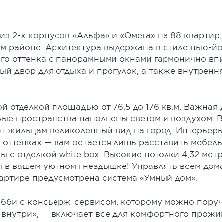
из 2-х корпусов «Альфа» и «Омега» на 88 квартир
ком районе. Архитектура выдержана в стиле нью-й
го оттенка с панорамными окнами гармонично в
ый двор для отдыха и прогулок, а также внутрен
ой отделкой площадью от 76,5 до 176 кв.м. Важная
жилые пространства наполнены светом и воздухом.
т жильцам великолепный вид на город. Интерьер
 оттенках — вам остается лишь расставить мебель
 с отделкой white box. Высокие потолки 4,32 метр
ты в вашем уютном гнездышке! Управлять всем д
артире предусмотрена система «Умный дом».
обби с консьерж-сервисом, которому можно поруч
 внутри», — включает все для комфортного прожи