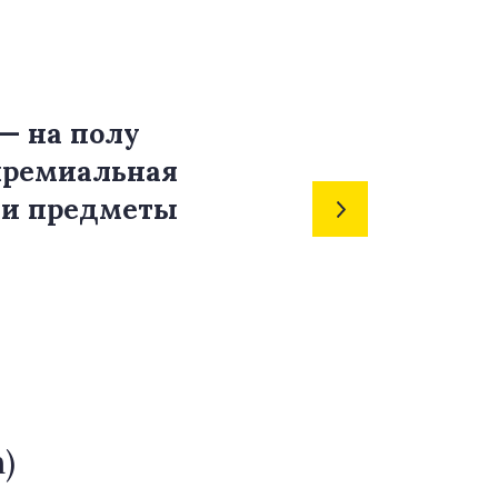
— на полу
премиальная
 и предметы
)