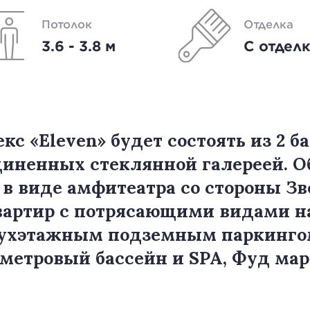
Потолок
Отделка
3.6 - 3.8 м
С отдел
с «Eleven» будет состоять из 2 
единенных стеклянной галереей. 
 в виде амфитеатра со стороны Зв
квартир с потрясающими видами н
вухэтажным подземным паркингом
 метровый бассейн и SPA, Фуд мар