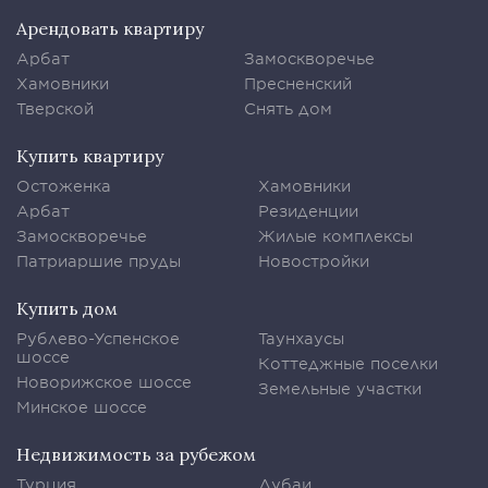
Арендовать квартиру
Арбат
Замоскворечье
Хамовники
Пресненский
Тверской
Снять дом
Купить квартиру
Остоженка
Хамовники
Арбат
Резиденции
Замоскворечье
Жилые комплексы
Патриаршие пруды
Новостройки
Купить дом
Рублево-Успенское
Таунхаусы
шоссе
Коттеджные поселки
Новорижское шоссе
Земельные участки
Минское шоссе
Недвижимость за рубежом
Турция
Дубаи