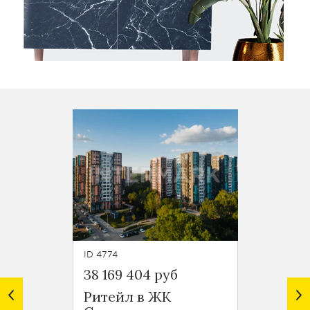
ID 4774
ID 4773
38 169 404 руб
31 630
Ритейл в ЖК
Ритей