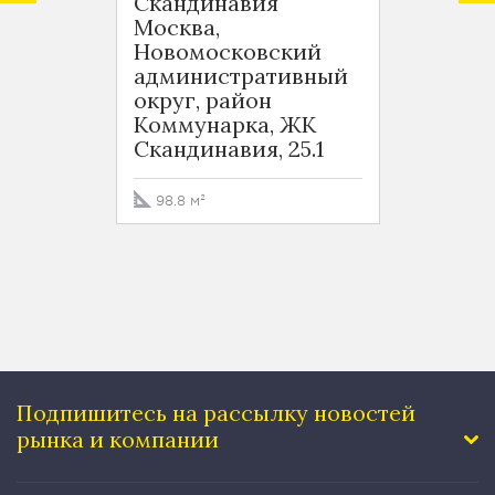
Скандинавия
Скан
Москва,
Москв
Новомосковский
Ново
административный
адми
округ, район
округ
Коммунарка, ЖК
Комм
Скандинавия, 25.1
Сканд
98.8 м²
134.2 
Подпишитесь на рассылку
новостей
рынка и компании