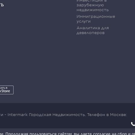
Инвестиции в
ть
зарубежную
недвижимость
Иммиграционные
услуги
Аналитика для
девелоперов
 - Intermark Городская Недвижимость. Телефон в Москве:
x SmartCaptcha:
Условия обработки данных
.
. Продолжая пользоваться сайтом, вы даете согласие на сбор и 