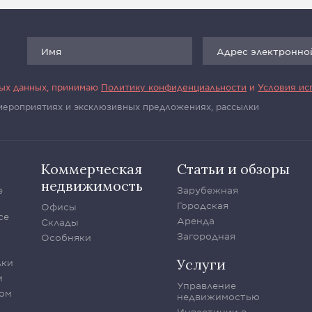
ных данных, принимаю
Политику конфиденциальности
и
Условия ис
 мероприятиях и эксклюзивных предложениях, рассылки
Коммерческая
Статьи и обзоры
недвижимость
е
Зарубежная
Городская
Офисы
се
Аренда
Склады
Загородная
Особняки
Услуги
лки
и
Управление
ом
недвижимостью