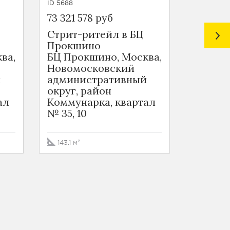
ID 5688
ID 5695
73 321 578 руб
52 797 
Стрит-ритейл в БЦ
Офис в
Прокшино
БЦ Про
ва,
БЦ Прокшино, Москва,
Новом
Новомосковский
админ
й
административный
округ,
округ, район
Коммун
ал
Коммунарка, квартал
№ 35, 1
№ 35, 10
226.5 м
143.1 м²