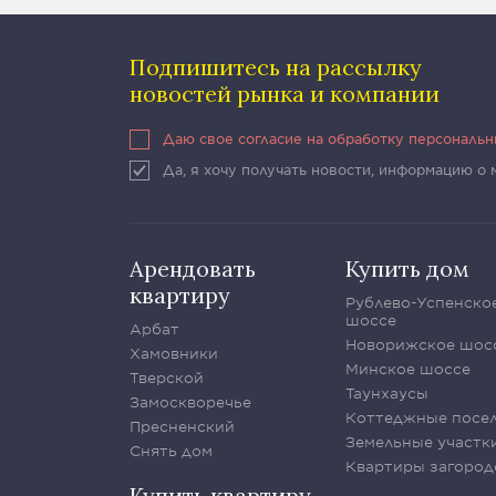
Подпишитесь на рассылку
новостей рынка и компании
Даю свое согласие на обработку персональ
Да, я хочу получать новости, информацию о
Арендовать
Купить дом
квартиру
Рублево-Успенско
шоссе
Арбат
Новорижское шос
Хамовники
Минское шоссе
Тверской
Таунхаусы
Замоскворечье
Коттеджные посе
Пресненский
Земельные участк
Снять дом
Квартиры загород
Купить квартиру