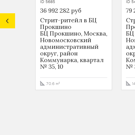
ID 5685
ID 5
36 992 282 руб
79 
Стрит-ритейл в БЦ
Ст
Прокшино
Пр
БЦ Прокшино, Москва,
БЦ
Новомосковский
Но
административный
ад
округ, район
ок
Коммунарка, квартал
Ко
№ 35, 10
№ 3
70.6 м²
1