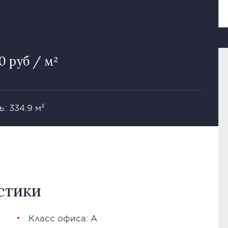
0 руб / м²
: 334.9 м²
стики
Класс офиса: А