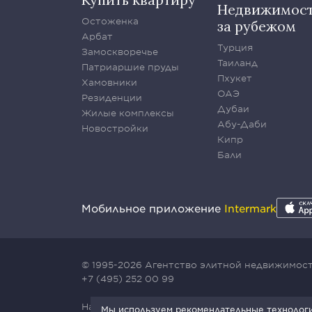
Недвижимос
Остоженка
за рубежом
Арбат
Турция
Замоскворечье
Таиланд
Патриаршие пруды
Пхукет
Хамовники
ОАЭ
Резиденции
Дубаи
Жилые комплексы
Абу-Даби
Новостройки
Кипр
Бали
Мобильное приложение
Intermark
© 1995-2026 Агентство элитной недвижимости
+7 (495) 252 00 99
Наш сайт защищен с помощью сервиса Yande
Мы используем рекомендательные технологии