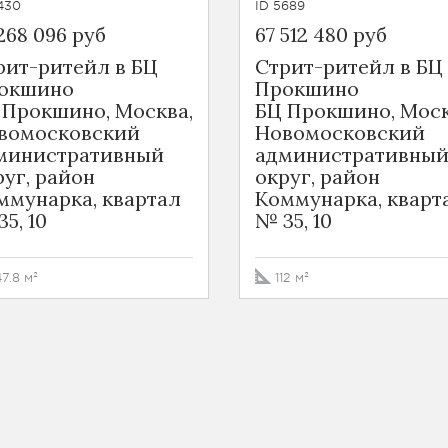
430
ID 5689
268 096 руб
67 512 480 руб
рит-ритейл в БЦ
Стрит-ритейл в БЦ
окшино
Прокшино
 Прокшино, Москва,
БЦ Прокшино, Моск
вомосковский
Новомосковский
министративный
административны
руг, район
округ, район
ммунарка, квартал
Коммунарка, кварт
5, 10
№ 35, 10
47.8 м²
112 м²