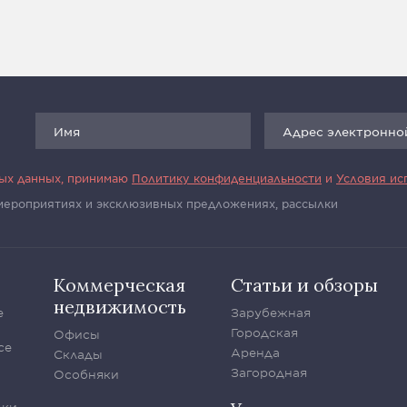
ных данных, принимаю
Политику конфиденциальности
и
Условия ис
 мероприятиях и эксклюзивных предложениях, рассылки
Коммерческая
Статьи и обзоры
недвижимость
е
Зарубежная
Городская
Офисы
се
Аренда
Склады
Загородная
Особняки