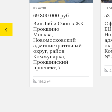
ID 4208
ID 5
69 800 000 руб
52 
ВинЛаб и Озон в ЖК
Оф
Прокшино
БЦ
Москва,
Но
Новомосковский
ад
административный
ок
округ, район
Ко
Коммунарка,
№ 3
Прокшинский
проспект, 7
2
156.2 м²