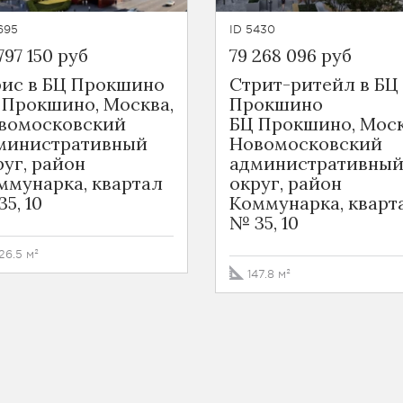
695
ID 5430
797 150 руб
79 268 096 руб
ис в БЦ Прокшино
Стрит-ритейл в БЦ
 Прокшино, Москва,
Прокшино
вомосковский
БЦ Прокшино, Моск
министративный
Новомосковский
руг, район
административны
ммунарка, квартал
округ, район
5, 10
Коммунарка, кварт
№ 35, 10
26.5 м²
147.8 м²