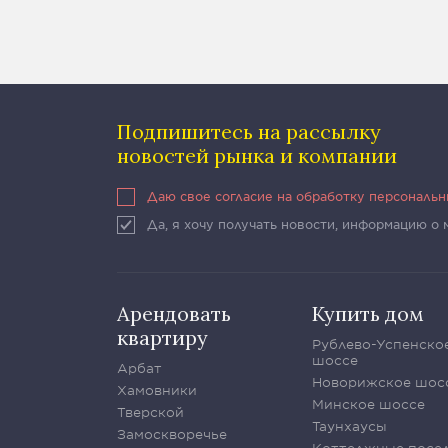
Подпишитесь на рассылку
новостей рынка и компании
Даю свое согласие на обработку персональ
Да, я хочу получать новости, информацию о
Арендовать
Купить дом
квартиру
Рублево-Успенско
шоссе
Арбат
Новорижское шос
Хамовники
Минское шоссе
Тверской
Таунхаусы
Замоскворечье