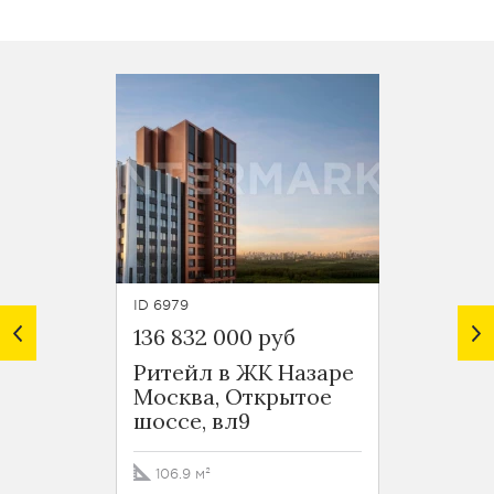
ID 6979
ID 6978
136 832 000 руб
157 80
Ритейл в ЖК Назаре
Ритей
Москва, Открытое
Москв
шоссе, вл9
шоссе
106.9 м²
105.2 