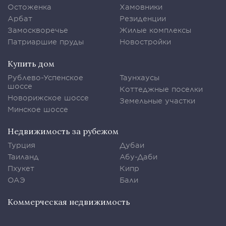
Остоженка
Хамовники
Арбат
Резиденции
Замоскворечье
Жилые комплексы
Патриаршие пруды
Новостройки
Купить дом
Рублево-Успенское
Таунхаусы
шоссе
Коттеджные поселки
Новорижское шоссе
Земельные участки
Минское шоссе
Недвижимость за рубежом
Турция
Дубаи
Таиланд
Абу-Даби
Пхукет
Кипр
ОАЭ
Бали
Коммерческая недвижимость