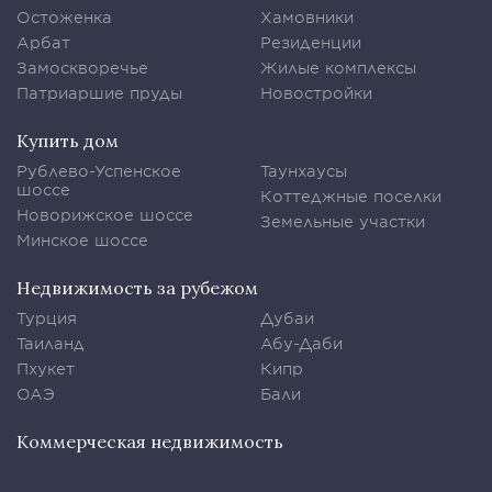
Остоженка
Хамовники
Арбат
Резиденции
Замоскворечье
Жилые комплексы
Патриаршие пруды
Новостройки
Купить дом
Рублево-Успенское
Таунхаусы
шоссе
Коттеджные поселки
Новорижское шоссе
Земельные участки
Минское шоссе
Недвижимость за рубежом
Турция
Дубаи
Таиланд
Абу-Даби
Пхукет
Кипр
ОАЭ
Бали
Коммерческая недвижимость