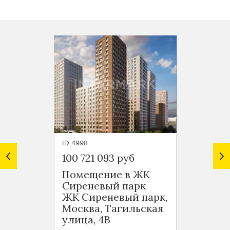
ID 4998
ID 5837
100 721 093 руб
99 00
Помещение в ЖК
Магни
Сиреневый парк
Горзд
ЖК Сиреневый парк,
Москв
Москва, Тагильская
улица
улица, 4В