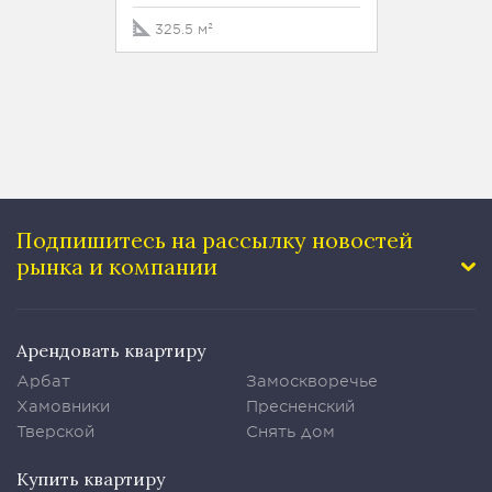
229 м
325.5 м²
Подпишитесь на рассылку
новостей
рынка и компании
Арендовать квартиру
Арбат
Замоскворечье
Хамовники
Пресненский
Тверской
Снять дом
Купить квартиру