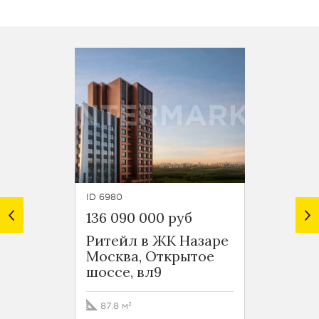
ID 6980
ID 6979
136 090 000 руб
136 8
Ритейл в ЖК Назаре
Ритей
Москва, Открытое
Москв
шоссе, вл9
шоссе
87.8 м²
106.9 