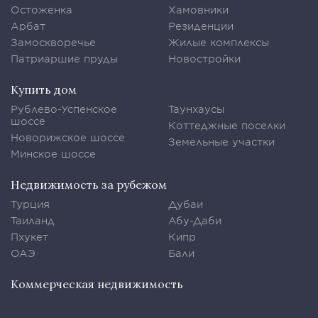
Остоженка
Хамовники
Арбат
Резиденции
Замоскворечье
Жилые комплексы
Патриаршие пруды
Новостройки
Купить дом
Рублево-Успенское
Таунхаусы
шоссе
Коттеджные поселки
Новорижское шоссе
Земельные участки
Минское шоссе
Недвижимость за рубежом
Турция
Дубаи
Таиланд
Абу-Даби
Пхукет
Кипр
ОАЭ
Бали
Коммерческая недвижимость