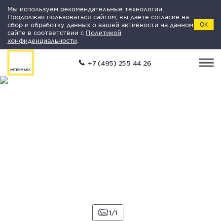
Мы используем рекомендательные технологии.
Продолжая пользоваться сайтом, вы даете согласие на
сбор и обработку данных о вашей активности на данном
ОК
сайте в соответствии с
Политикой
конфиденциальности
.
+7 (495) 255 44 26
1
1