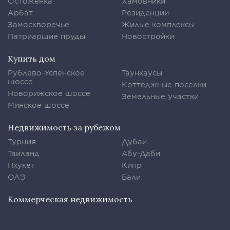
Остоженка
Хамовники
Арбат
Резиденции
Замоскворечье
Жилые комплексы
Патриаршие пруды
Новостройки
Купить дом
Рублево-Успенское
Таунхаусы
шоссе
Коттеджные поселки
Новорижское шоссе
Земельные участки
Минское шоссе
Недвижимость за рубежом
Турция
Дубаи
Таиланд
Абу-Даби
Пхукет
Кипр
ОАЭ
Бали
Коммерческая недвижимость