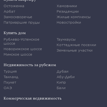
Остоженка
Хамовники
Арбат
Резиденции
Замоскворечье
Жилые комплексы
Патриаршие пруды
Новостройки
Купить дом
Рублево-Успенское
Таунхаусы
шоссе
Коттеджные поселки
Новорижское шоссе
Земельные участки
Минское шоссе
Недвижимость за рубежом
Турция
Дубаи
Таиланд
Абу-Даби
Пхукет
Кипр
ОАЭ
Бали
Коммерческая недвижимость