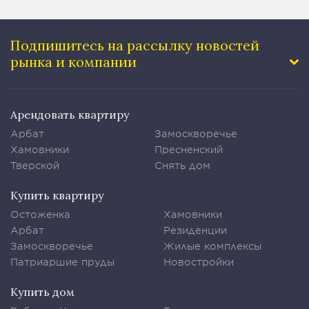
Подпишитесь на рассылку
новостей
рынка и компании
Арендовать квартиру
Арбат
Замоскворечье
Хамовники
Пресненский
Тверской
Снять дом
Купить квартиру
Остоженка
Хамовники
Арбат
Резиденции
Замоскворечье
Жилые комплексы
Патриаршие пруды
Новостройки
Купить дом