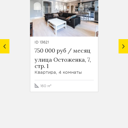
ID 13621
ID 28737
750 000 руб / месяц
1 000
улица Остоженка, 7,
улица
стр. 1
Кварти
Квартира, 4 комнаты
160 м²
196 м²