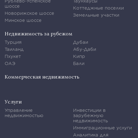
Рублево-Успенское
Таунхаусы
шоссе
Коттеджные поселки
Новорижское шоссе
Земельные участки
Минское шоссе
Недвижимость за рубежом
Турция
Дубаи
Таиланд
Абу-Даби
Пхукет
Кипр
ОАЭ
Бали
Коммерческая недвижимость
Услуги
Управление
Инвестиции в
недвижимостью
зарубежную
недвижимость
Иммиграционные услуги
Аналитика для