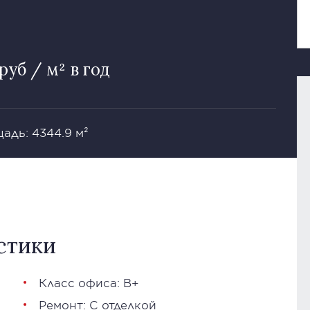
руб / м² в год
адь: 4344.9 м²
стики
Класс офиса: В+
Ремонт: С отделкой