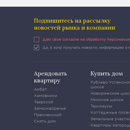
Подпишитесь на рассылку
новостей рынка и компании
Даю свое согласие на обработку персональ
Да, я хочу получать новости, информацию о
Арендовать
Купить дом
квартиру
Рублево-Успенско
шоссе
Арбат
Новорижское шос
Хамовники
Минское шоссе
Тверской
Таунхаусы
Замоскворечье
Коттеджные посе
Пресненский
Земельные участк
Снять дом
Квартиры загород