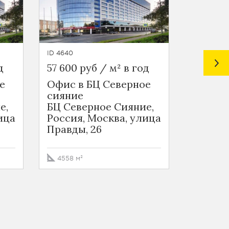
ID 4640
ID 6982
д
57 600 руб / м² в год
64 660 
е
Офис в БЦ Северное
Офисны
сияние
Стоун 
е,
БЦ Северное Сияние,
Москва
ица
Россия, Москва, улица
проезд,
Правды, 26
1108 м²
4558 м²