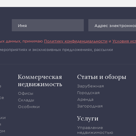
ных данных, принимаю
Политику конфиденциальности
и
Условия ис
 мероприятиях и эксклюзивных предложениях, рассылки
Коммерческая
Статьи и обзоры
недвижимость
е
Зарубежная
Городская
Офисы
се
Аренда
Склады
Загородная
Особняки
Услуги
лки
и
Управление
ом
недвижимостью