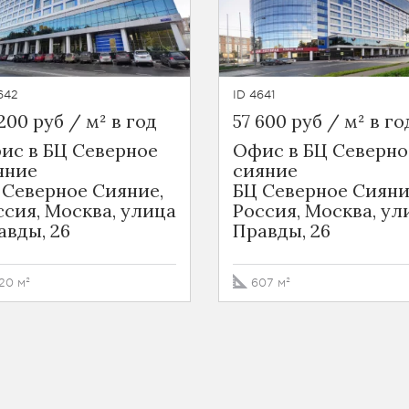
642
ID 4641
200 руб / м² в год
57 600 руб / м² в го
ис в БЦ Северное
Офис в БЦ Северно
яние
сияние
 Северное Сияние,
БЦ Северное Сияни
ссия, Москва, улица
Россия, Москва, ул
авды, 26
Правды, 26
20 м²
607 м²