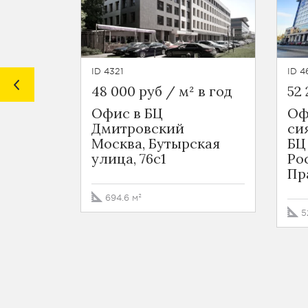
ID 4321
ID 4
48 000 руб / м² в год
52 
Офис в БЦ
Оф
Дмитровский
си
Москва, Бутырская
БЦ
улица, 76с1
Ро
Пр
694.6 м²
5