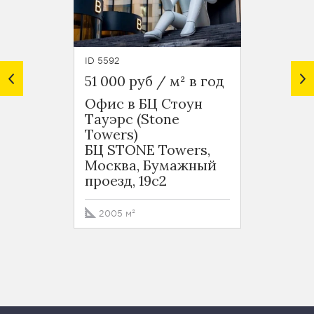
ID 5592
ID 5591
51 000 руб / м² в год
51 000
Офис в БЦ Стоун
Офис 
Тауэрс (Stone
Тауэр
Towers)
Tower
БЦ STONE Towers,
БЦ ST
Москва, Бумажный
Моск
проезд, 19с2
проезд
2005 м²
2043 