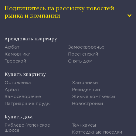
Подпишитесь на рассылку
новостей
рынка и компании
Арендовать квартиру
Арбат
Замоскворечье
Хамовники
Пресненский
Тверской
Снять дом
Купить квартиру
Остоженка
Хамовники
Арбат
Резиденции
Замоскворечье
Жилые комплексы
Патриаршие пруды
Новостройки
Купить дом
Рублево-Успенское
Таунхаусы
шоссе
Коттеджные поселки